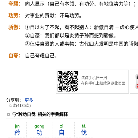
夸耀：
向人显示（自己有本领、有功劳、有地位势力等）
功劳：
对事业的贡献：汗马功劳。
骄傲：
①自以为了不起，看不起别人：骄傲自满 ㄧ虚心使
②自豪：我们都以是炎黄子孙而感到骄傲。
③值得自豪的人或事物：古代四大发明是中国的骄
自夸：
自己夸耀自己。
试试手机扫一扫
在你手机上继续浏览此页面
分享到：
更多
阅读(4135次)
与“矜功自伐”相关的字典解释
jīn
gōng
zì
fá
矜
功
自
伐