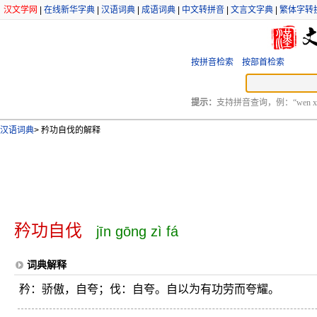
汉文学网
|
在线新华字典
|
汉语词典
|
成语词典
|
中文转拼音
|
文言文字典
|
繁体字转
按拼音检索
按部首检索
提示：
支持拼音查询，例：“wen xu
汉语词典
>
矜功自伐的解释
矜功自伐
jīn gōng zì fá
词典解释
矜：骄傲，自夸；伐：自夸。自以为有功劳而夸耀。