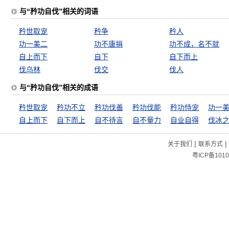
与“矜功自伐”相关的词语
矜世取宠
矜争
矜人
功一美二
功不唐捐
功不成，名不就
自上而下
自下
自下而上
伐乌林
伐交
伐人
与“矜功自伐”相关的成语
矜世取宠
矜功不立
矜功伐善
矜功伐能
矜功恃宠
功一
自上而下
自下而上
自不待言
自不量力
自业自得
伐冰
|
|
关于我们
联系方式
粤ICP备1010