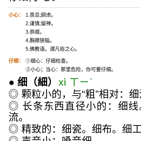
小心：
1.畏忌;顾虑。
2.谨慎;留神。
3.恭顺。
4.胸襟狭隘。
5.佛教语。谓凡俗之心。
仔细：
①细心：仔细检查。
②小心；当心：那里危险，你可要仔细。
●
细
（細）
xì ㄒㄧˋ
◎ 颗粒小的，与“粗”相对：
◎ 长条东西直径小的：细
流。
◎ 精致的：细瓷。细布。细