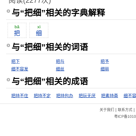
阅读(2277次)
与“把细”相关的字典解释
bă
xì
把
细
与“把细”相关的词语
把下
把与
把予
细不容发
细丝
细丽
与“把细”相关的成语
把持不住
把持不定
把持包办
把玩无厌
把素持斋
细不
|
|
关于我们
联系方式
粤ICP备1010