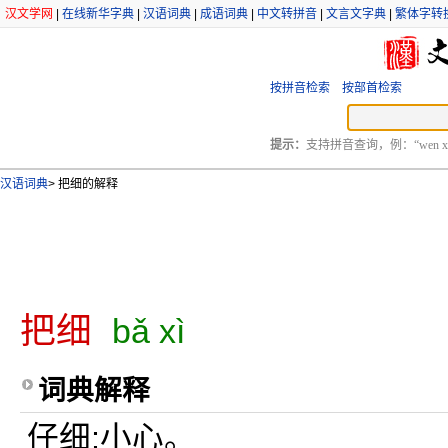
汉文学网
|
在线新华字典
|
汉语词典
|
成语词典
|
中文转拼音
|
文言文字典
|
繁体字转
按拼音检索
按部首检索
提示：
支持拼音查询，例：“wen xu
汉语词典
>
把细的解释
把细
bǎ xì
词典解释
仔细;小心。