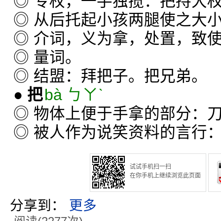
◎ 专权，一手独揽：把持大
◎ 从后托起小孩两腿使之大
◎ 介词，义为拿，处置，致
◎ 量词。
◎ 结盟：拜把子。把兄弟。
●
把
bà ㄅㄚˋ
◎ 物体上便于手拿的部分：
◎ 被人作为说笑资料的言行
试试手机扫一扫
在你手机上继续浏览此页面
分享到：
更多