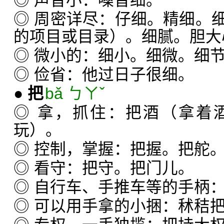
◎ 声音小：嗓音细。
◎ 周密详尽：仔细。精细。
的项目或目录）。细腻。胆大
◎ 微小的：细小。细微。细
◎ 俭省：他过日子很细。
●
把
bǎ ㄅㄚˇ
◎ 拿，抓住：把酒（拿着
玩）。
◎ 控制，掌握：把握。把舵
◎ 看守：把守。把门儿。
◎ 自行车、手推车等的手柄
◎ 可以用手拿的小捆：秫秸