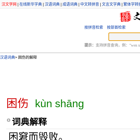
汉文学网
|
在线新华字典
|
汉语词典
|
成语词典
|
中文转拼音
|
文言文字典
|
繁体字转
按拼音检索
按部首检索
提示：
支持拼音查询，例：“wen xu
汉语词典
>
困伤的解释
困伤
kùn shāng
词典解释
困窘而毁败。