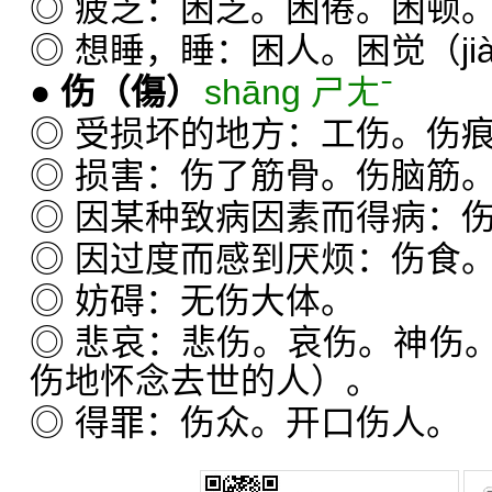
◎ 疲乏：困乏。困倦。困顿
◎ 想睡，睡：困人。困觉（ji
●
伤
（傷）
shāng ㄕㄤˉ
◎ 受损坏的地方：工伤。伤
◎ 损害：伤了筋骨。伤脑筋
◎ 因某种致病因素而得病：
◎ 因过度而感到厌烦：伤食
◎ 妨碍：无伤大体。
◎ 悲哀：悲伤。哀伤。神伤
伤地怀念去世的人）。
◎ 得罪：伤众。开口伤人。