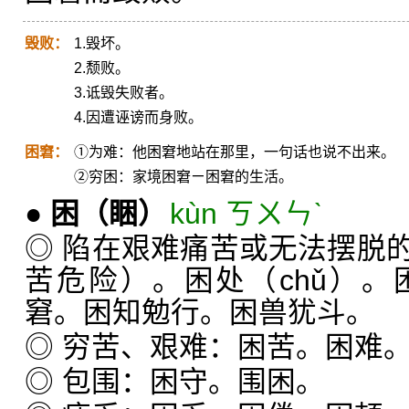
毁败：
1.毁坏。
2.颓败。
3.诋毁失败者。
4.因遭诬谤而身败。
困窘：
①为难：他困窘地站在那里，一句话也说不出来。
②穷困：家境困窘ㄧ困窘的生活。
●
困
（睏）
kùn ㄎㄨㄣˋ
◎ 陷在艰难痛苦或无法摆脱
苦危险）。困处（chǔ）
窘。困知勉行。困兽犹斗。
◎ 穷苦、艰难：困苦。困难
◎ 包围：困守。围困。