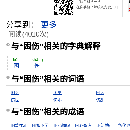
试试手机扫一扫
在你手机上继续浏览此页面
分享到：
更多
阅读(4010次)
与“困伤”相关的字典解释
kùn
shāng
困
伤
与“困伤”相关的词语
困乏
困亨
困人
伤世
伤乖
伤乱
与“困伤”相关的成语
困兽犹斗
困勉下学
困心横虑
困心衡虑
困知勉行
伤化