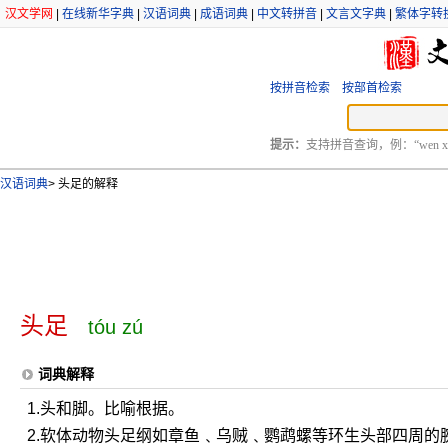
汉文学网
|
在线新华字典
|
汉语词典
|
成语词典
|
中文转拼音
|
文言文字典
|
繁体字转
按拼音检索
按部首检索
提示：
支持拼音查询，例：“wen xu
汉语词典
>
头足的解释
头足
tóu zú
词典解释
1.头和脚。比喻根据。
2.软体动物头足纲如章鱼﹑乌贼﹑鹦鹉螺等环生头部四周的