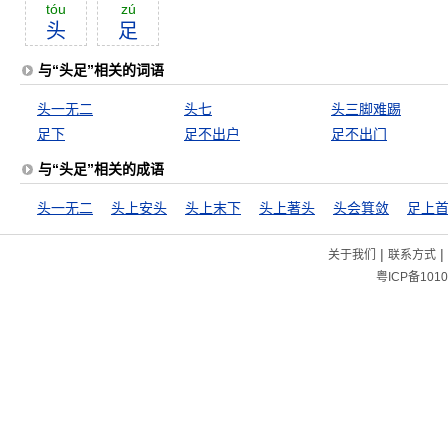
tóu
zú
头
足
与“头足”相关的词语
头一无二
头七
头三脚难踢
足下
足不出户
足不出门
与“头足”相关的成语
头一无二
头上安头
头上末下
头上著头
头会箕敛
足上
|
|
关于我们
联系方式
粤ICP备1010