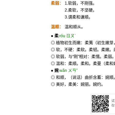
柔弱：
1.软弱，不刚强。
2.柔软，不坚硬。
3.谓柔和谦顺。
温顺：
温和顺从。
●
柔
róu ㄖㄡˊ
◎ 植物初生而嫩：柔荑（初生嫩芽
◎ 软，不硬：柔软。柔韧。柔嫩。
◎ 软弱，与“刚”相对：柔懦。柔弱
◎ 温和：柔顺。柔和。柔曼（柔和
●
婉
wǎn ㄨㄢˇ
◎ 和顺，（说话）曲折含蓄：婉顺
◎ 美好，柔美：婉丽。婉约。
试
在