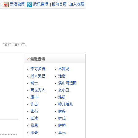
：
新浪微博
腾讯微博
|
设为首页
|
加入收藏
文?” ;“文?学”。
最近查询
不可多得
木寓龙
损人安己
逸俗
蜀士
溪山清远图
两世为人
幺小丑
废市
浩初
诈击
哼儿哈儿
密布
财谷
畎渎
姓氏
恳恩
絙桥
用处
真元