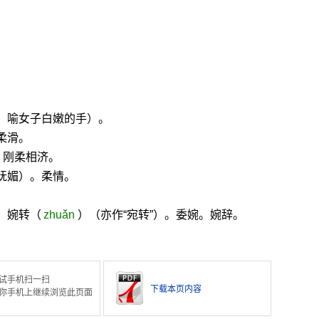
，喻女子白嫩的手）。
柔滑。
。刚柔相济。
妩媚）。柔情。
。婉转（
zhuǎn
）（亦作“宛转”）。委婉。婉辞。
试手机扫一扫
下载本页内容
你手机上继续浏览此页面