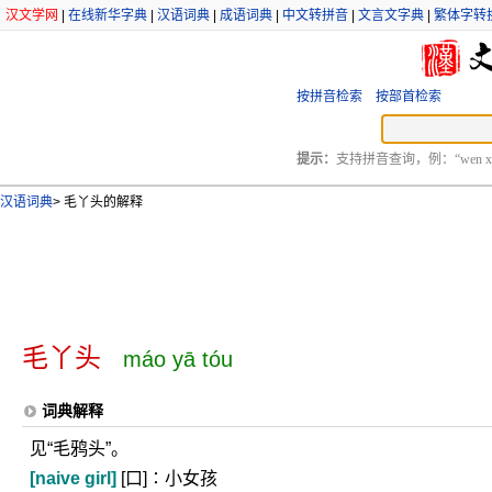
汉文学网
|
在线新华字典
|
汉语词典
|
成语词典
|
中文转拼音
|
文言文字典
|
繁体字转
按拼音检索
按部首检索
提示：
支持拼音查询，例：“wen xu
汉语词典
>
毛丫头的解释
毛丫头
máo yā tóu
词典解释
见“毛鸦头”。
[naive girl]
[口]∶小女孩