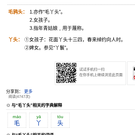
毛鸦头：
1.亦作“毛丫头”。
2.女孩子。
3.指年青姑娘﹐用于蔑称。
丫头：
①女孩子：花面丫头十三四，春来绰约向人时。
②婢女。参见“丫鬟”。
试试手机扫一扫
在你手机上继续浏览此页面
分享到：
更多
阅读(4747次)
与“毛丫头”相关的字典解释
máo
yā
tóu
毛
丫
头