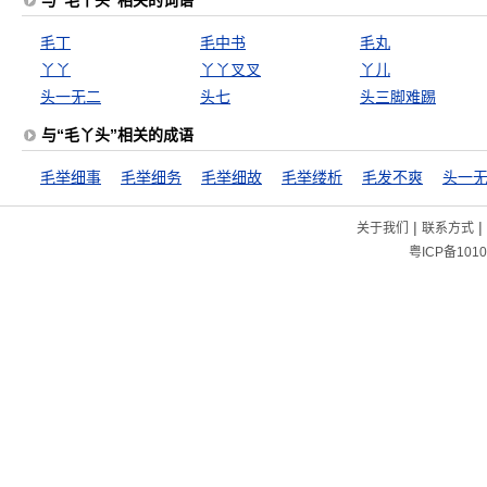
与“毛丫头”相关的词语
毛丁
毛中书
毛丸
丫丫
丫丫叉叉
丫儿
头一无二
头七
头三脚难踢
与“毛丫头”相关的成语
毛举细事
毛举细务
毛举细故
毛举缕析
毛发不爽
头一
|
|
关于我们
联系方式
粤ICP备1010