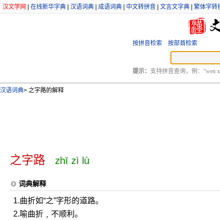
汉文学网
|
在线新华字典
|
汉语词典
|
成语词典
|
中文转拼音
|
文言文字典
|
繁体字转
按拼音检索
按部首检索
提示：
支持拼音查询，例：“wen xu
汉语词典
>
之字路的解释
之字路
zhī zì lù
词典解释
1.曲折如“之”字形的道路。
2.喻曲折﹐不顺利。