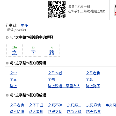
试试手机扫一扫
在你手机上继续浏览此页面
分享到：
更多
阅读(5249次)
与“之字路”相关的字典解释
zhī
zì
lù
之
字
路
与“之字路”相关的词语
之个
之乎也者
之乎者也
字义
字书
字乳
路上
路上说话，草里有人
路上路下
与“之字路”相关的成语
之乎者也
之子于归
之死不渝
之死靡二
之死靡他
字夹
路不拾遗
路人皆知
路叟之忧
路断人稀
路无拾遗