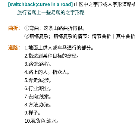
[switchback;curve in a road]
山区中之字形或人字形道路
旅行者爬上一些易爬的之字形路
曲折：
①弯曲：这条山路曲折得很。
②错综复杂；错综复杂的情节：情节曲折｜其中曲
道路：
1.地面上供人或车马通行的部分。
2.指达到某种目标的途径。
3.路途;路程。
4.路上的人。指众人。
5.奔走;跋涉。
6.行业;职业。
7.去向;线索。
8.方法;办法。
9.样子。
10.犹货色;油水。