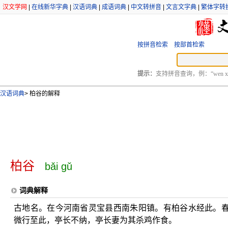
汉文学网
|
在线新华字典
|
汉语词典
|
成语词典
|
中文转拼音
|
文言文字典
|
繁体字转
按拼音检索
按部首检索
提示：
支持拼音查询，例：“wen xu
汉语词典
>
柏谷的解释
柏谷
bǎi gǔ
词典解释
古地名。在今河南省灵宝县西南朱阳镇。有柏谷水经此。
微行至此，亭长不纳，亭长妻为其杀鸡作食。