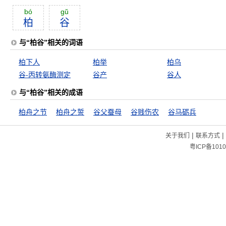
bó
gŭ
柏
谷
与“柏谷”相关的词语
柏下人
柏举
柏乌
谷-丙转氨酶测定
谷产
谷人
与“柏谷”相关的成语
柏舟之节
柏舟之誓
谷父蚕母
谷贱伤农
谷马砺兵
|
|
关于我们
联系方式
粤ICP备1010