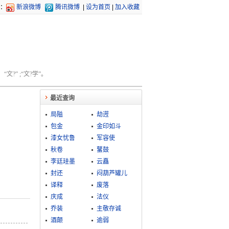
：
新浪微博
腾讯微博
|
设为首页
|
加入收藏
文?” ;“文?学”。
最近查询
局隘
劫遌
包金
金印如斗
漆女忧鲁
军容使
秋卷
鼜鼓
李廷珪墨
云矗
封还
闷葫芦罐儿
译释
废落
庆成
法仪
乔装
主敬存诚
酒颠
逾弱