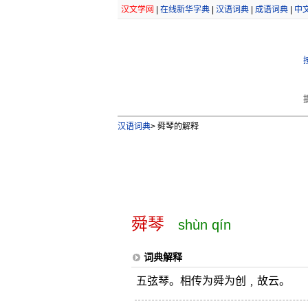
汉文学网
|
在线新华字典
|
汉语词典
|
成语词典
|
中
汉语词典
>
舜琴的解释
舜琴
shùn qín
词典解释
五弦琴。相传为舜为创﹐故云。