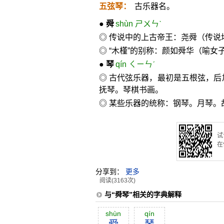
五弦琴：
古乐器名。
●
舜
shùn ㄕㄨㄣˋ
◎ 传说中的上古帝王：尧舜（传
◎ “木槿”的别称：颜如舜华（喻女
●
琴
qín ㄑㄧㄣˊ
◎ 古代弦乐器，最初是五根弦，后
抚琴。琴棋书画。
◎ 某些乐器的统称：钢琴。月琴
试
在
分享到：
更多
阅读(3163次)
与“舜琴”相关的字典解释
shùn
qín