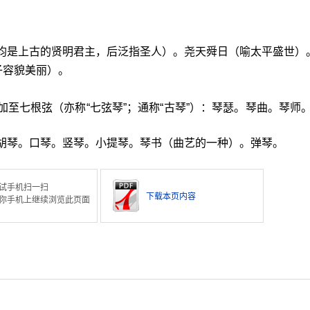
说均是上古的贤明君主，后泛指圣人）。尧天舜日（喻太平盛世）
子容貌美丽）。
加至七根弦（亦称“七弦琴”；通称“古琴”）：琴瑟。琴曲。琴师
。胡琴。口琴。竖琴。小提琴。琴书（曲艺的一种）。弹琴。
试手机扫一扫
下载本页内容
你手机上继续浏览此页面