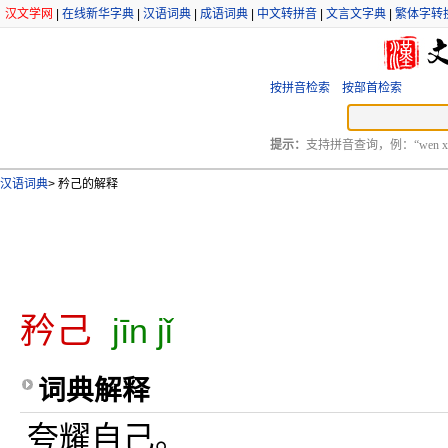
汉文学网
|
在线新华字典
|
汉语词典
|
成语词典
|
中文转拼音
|
文言文字典
|
繁体字转
按拼音检索
按部首检索
提示：
支持拼音查询，例：“wen xu
汉语词典
>
矜己的解释
矜己
jīn jǐ
词典解释
夸耀自己。