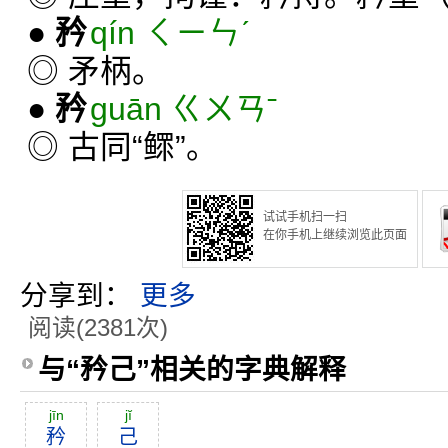
●
矜
qín ㄑㄧㄣˊ
◎ 矛柄。
●
矜
guān ㄍㄨㄢˉ
◎ 古同“鳏”。
试试手机扫一扫
在你手机上继续浏览此页面
分享到：
更多
阅读(2381次)
与“矜己”相关的字典解释
jīn
jĭ
矜
己