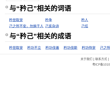
与“矜己”相关的词语
矜世取宠
矜争
矜人
己之所不安，勿施于人
己亥杂诗
己任
与“矜己”相关的成语
矜世取宠
矜功不立
矜功伐善
矜功伐能
矜功恃宠
|
|
关于我们
联系方式
粤ICP备1010