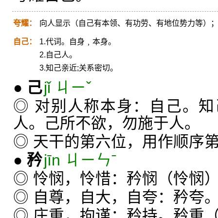
夸耀：
向人显示（自己有本领、有功劳、有地位势力等）
自己：
1.代词。自身﹐本身。
2.自己人。
3.知己亲近;关系密切。
●
己
jǐ ㄐㄧˇ
◎ 对别人称本身：自己。
人。己所不欲，勿施于人。
◎ 天干的第六位，用作顺序
●
矜
jīn ㄐㄧㄣˉ
◎ 怜悯，怜惜：矜悯（怜悯
◎ 自尊，自大，自夸：矜夸
◎ 庄重，拘谨：矜持。矜重