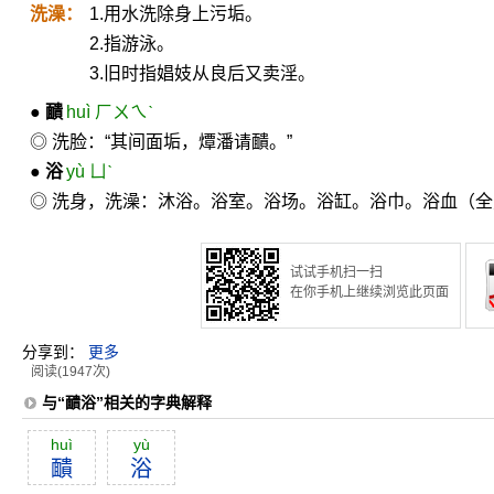
洗澡：
1.用水洗除身上污垢。
2.指游泳。
3.旧时指娼妓从良后又卖淫。
●
靧
huì ㄏㄨㄟˋ
◎ 洗脸：“其间面垢，燂潘请靧。”
●
浴
yù ㄩˋ
◎ 洗身，洗澡：沐浴。浴室。浴场。浴缸。浴巾。浴血（
试试手机扫一扫
在你手机上继续浏览此页面
分享到：
更多
阅读(1947次)
与“靧浴”相关的字典解释
huì
yù
靧
浴