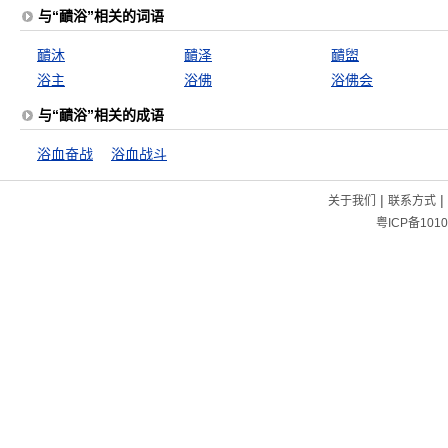
与“靧浴”相关的词语
靧沐
靧泽
靧盥
浴主
浴佛
浴佛会
与“靧浴”相关的成语
浴血奋战
浴血战斗
|
|
关于我们
联系方式
粤ICP备1010