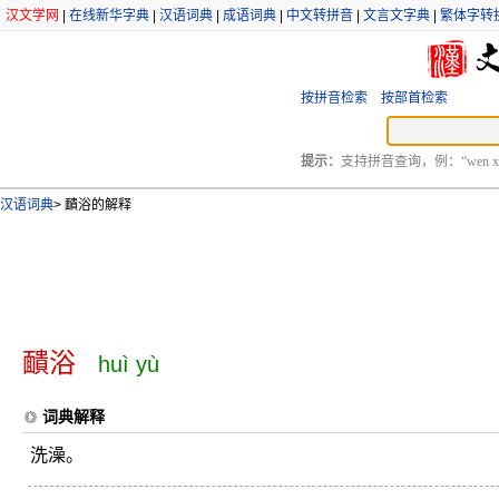
汉文学网
|
在线新华字典
|
汉语词典
|
成语词典
|
中文转拼音
|
文言文字典
|
繁体字转
按拼音检索
按部首检索
提示：
支持拼音查询，例：“wen xu
汉语词典
>
靧浴的解释
靧浴
huì yù
词典解释
洗澡。