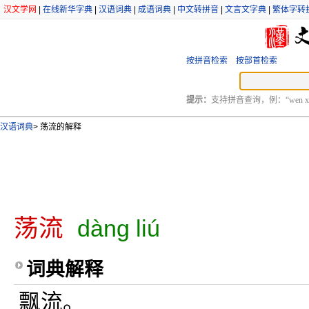
汉文学网
|
在线新华字典
|
汉语词典
|
成语词典
|
中文转拼音
|
文言文字典
|
繁体字转
按拼音检索
按部首检索
提示：
支持拼音查询，例：“wen xu
汉语词典
>
荡流的解释
荡流
dàng liú
词典解释
飘流。