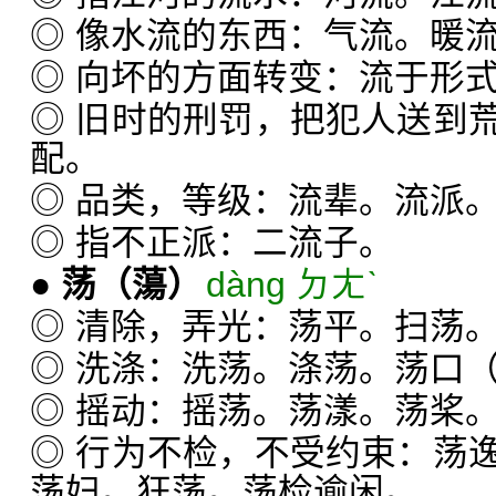
◎ 像水流的东西：气流。暖
◎ 向坏的方面转变：流于形
◎ 旧时的刑罚，把犯人送到
配。
◎ 品类，等级：流辈。流派
◎ 指不正派：二流子。
●
荡
（蕩）
dàng ㄉㄤˋ
◎ 清除，弄光：荡平。扫荡
◎ 洗涤：洗荡。涤荡。荡口
◎ 摇动：摇荡。荡漾。荡桨
◎ 行为不检，不受约束：荡
荡妇。狂荡。荡检逾闲。