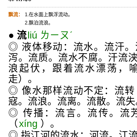
飘流：
1.在水面上飘浮流动。
2.飘泊流浪。
●
流
liú ㄌㄧㄡˊ
◎ 液体移动：流水。流汗
泻。流质。流水不腐。汗流
浪起伏，跟着流水漂荡，
走）。
◎ 像水那样流动不定：流转
寇。流浪。流离。流散。流失
◎ 传播：流言。流传。流
（
xíng
）。
◎ 指江河的流水：河流。江