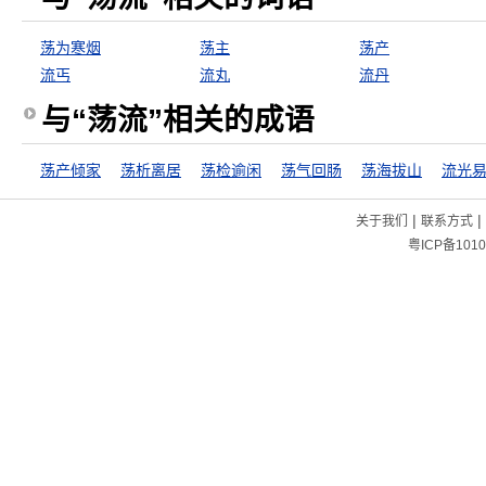
荡为寒烟
荡主
荡产
流丐
流丸
流丹
与“荡流”相关的成语
荡产倾家
荡析离居
荡检逾闲
荡气回肠
荡海拔山
流光
|
|
关于我们
联系方式
粤ICP备1010