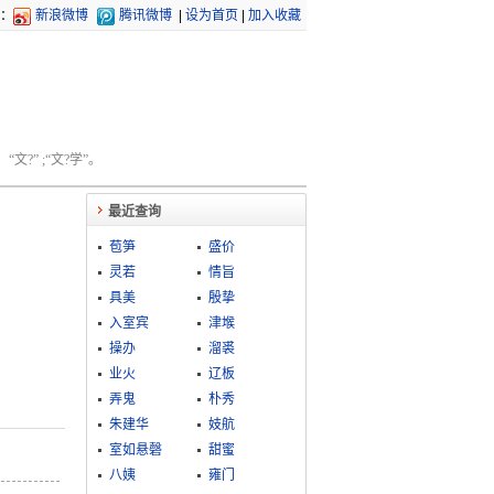
：
新浪微博
腾讯微博
|
设为首页
|
加入收藏
文?” ;“文?学”。
最近查询
苞笋
盛价
灵若
情旨
具美
殷挚
入室宾
津堠
操办
溜裘
业火
辽板
弄鬼
朴秀
朱建华
妓航
室如悬磬
甜蜜
八姨
雍门