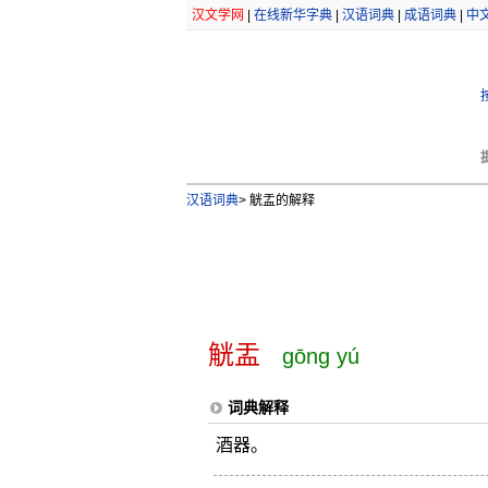
汉文学网
|
在线新华字典
|
汉语词典
|
成语词典
|
中
汉语词典
>
觥盂的解释
觥盂
gōng yú
词典解释
酒器。