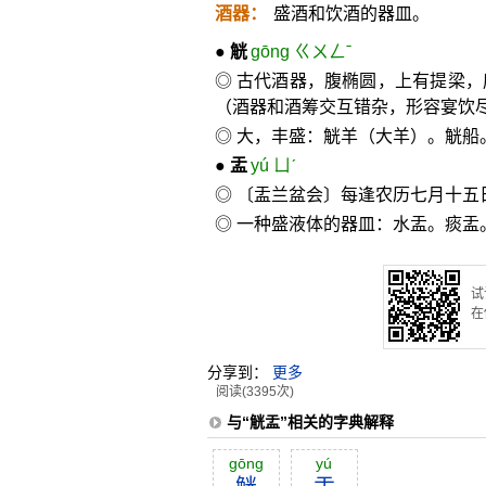
酒器：
盛酒和饮酒的器皿。
●
觥
gōng ㄍㄨㄥˉ
◎ 古代酒器，腹椭圆，上有提梁
（酒器和酒筹交互错杂，形容宴饮
◎ 大，丰盛：觥羊（大羊）。觥船
●
盂
yú ㄩˊ
◎ 〔盂兰盆会〕每逢农历七月十
◎ 一种盛液体的器皿：水盂。痰盂
试
在
分享到：
更多
阅读(3395次)
与“觥盂”相关的字典解释
gōng
yú