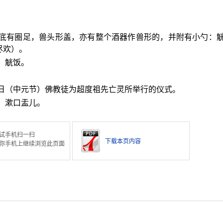
，底有圈足，兽头形盖，亦有整个酒器作兽形的，并附有小勺：
尽欢）。
。觥饭。
五日（中元节）佛教徒为超度祖先亡灵所举行的仪式。
。漱口盂儿。
试手机扫一扫
下载本页内容
你手机上继续浏览此页面