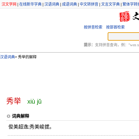
汉文学网
|
在线新华字典
|
汉语词典
|
成语词典
|
中文转拼音
|
文言文字典
|
繁体字转
按拼音检索
按部首检索
提示：
支持拼音查询，例：“wen xu
汉语词典
>
秀举的解释
秀举
xiù jǔ
词典解释
俊美超逸;秀美峻拔。