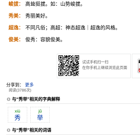
峻拔：
高耸挺拔。如：山势峻拔。
秀美：
秀丽美好。
超逸：
不同凡俗；高超：神态超逸｜超逸的风格。
俊美：
俊秀：容貌俊美。
试试手机扫一扫
在你手机上继续浏览此页面
分享到：
更多
阅读(3786次)
与“秀举”相关的字典解释
xiù
jŭ
秀
举
与“秀举”相关的词语