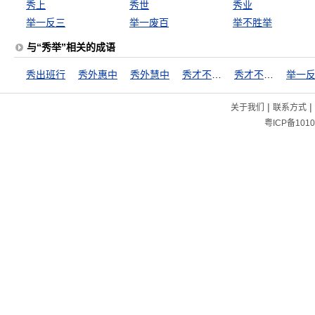
秀上
秀世
秀业
举一反三
举一废百
举不胜举
与“秀举”相关的成语
秀出班行
秀外惠中
秀外慧中
秀才不出门，全知天下事
秀才不出门，而知天下事
举一
|
|
关于我们
联系方式
粤ICP备1010