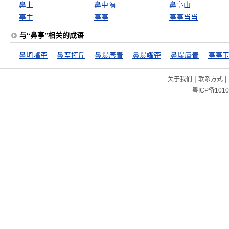
鼻上
鼻中隔
鼻亭山
亭主
亭亭
亭亭当当
与“鼻亭”相关的成语
鼻坍嘴歪
鼻垩挥斤
鼻塌唇青
鼻塌嘴歪
鼻塌脣青
亭亭
|
|
关于我们
联系方式
粤ICP备1010