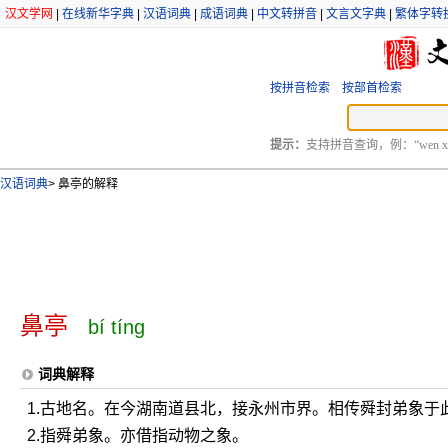
汉文学网
|
在线新华字典
|
汉语词典
|
成语词典
|
中文转拼音
|
文言文字典
|
繁体字转
按拼音检索
按部首检索
提示：
支持拼音查询，例：“wen xu
汉语词典
>
鼻亭的解释
鼻亭
bí tíng
词典解释
1.古地名。在今湖南道县北，接永州市界。相传舜封弟象于
2.指舜弟象。亦借指动物之象。