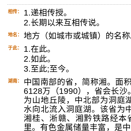
1.递相传授。
相传：
2.长期以来互相传说。
地方（如城市或城镇）的名称
地名：
1.在此。
于此：
2.如此。
3.至此;至今。
中国南部的省，简称湘。面积2
湖南：
6128万（1990），省会
为山地丘陵，中北部为洞庭
水向北流入洞庭湖。该省为
湘桂、淅赣、湘黔铁路经本
里。有色金属储量丰富，是中