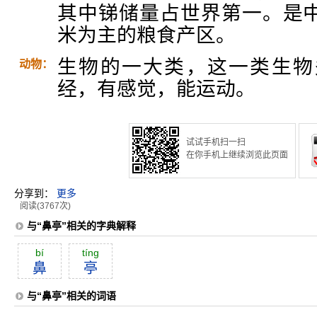
其中锑储量占世界第一。是
米为主的粮食产区。
生物的一大类，这一类生物
动物：
经，有感觉，能运动。
试试手机扫一扫
在你手机上继续浏览此页面
分享到：
更多
阅读(3767次)
与“鼻亭”相关的字典解释
bí
tíng
鼻
亭
与“鼻亭”相关的词语