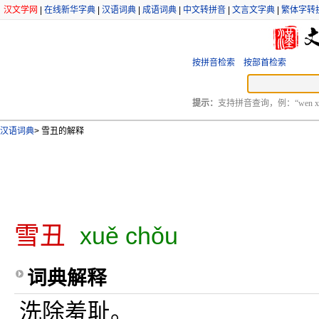
汉文学网
|
在线新华字典
|
汉语词典
|
成语词典
|
中文转拼音
|
文言文字典
|
繁体字转
按拼音检索
按部首检索
提示：
支持拼音查询，例：“wen xu
汉语词典
>
雪丑的解释
雪丑
xuě chǒu
词典解释
洗除羞耻。