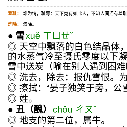
羞耻：
难为情，耻辱：天下竟有如此人，不知人间还有羞
洗除：
清除。
●
雪
xuě ㄒㄩㄝˇ
◎ 天空中飘落的白色结晶体
的水蒸气冷至摄氏零度以下
雪中送炭（喻在别人遇到困难
◎ 洗去，除去：报仇雪恨。
◎ 擦拭：“晏子独笑于旁，公
◎ 姓。
●
丑
（醜）
chǒu ㄔㄡˇ
◎ 地支的第二位，属牛。