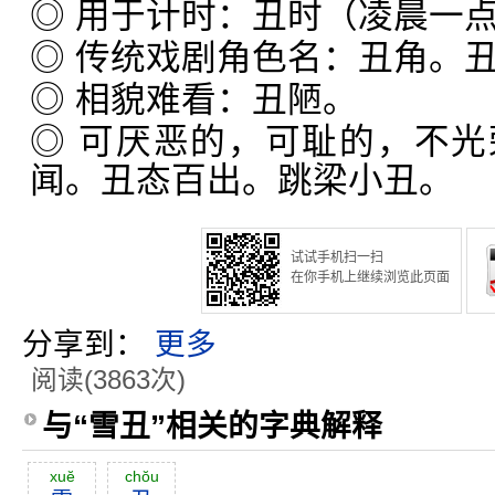
◎ 用于计时：丑时（凌晨一
◎ 传统戏剧角色名：丑角。
◎ 相貌难看：丑陋。
◎ 可厌恶的，可耻的，不
闻。丑态百出。跳梁小丑。
试试手机扫一扫
在你手机上继续浏览此页面
分享到：
更多
阅读(3863次)
与“雪丑”相关的字典解释
xuĕ
chŏu