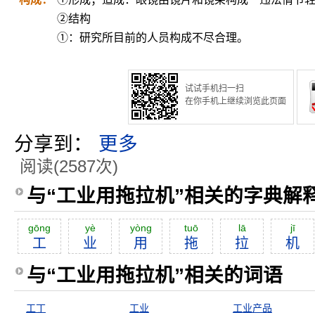
②结构
①：研究所目前的人员构成不尽合理。
试试手机扫一扫
在你手机上继续浏览此页面
分享到：
更多
阅读(2587次)
与“工业用拖拉机”相关的字典解
gōng
yè
yòng
tuō
lā
jī
工
业
用
拖
拉
机
与“工业用拖拉机”相关的词语
工丁
工业
工业产品