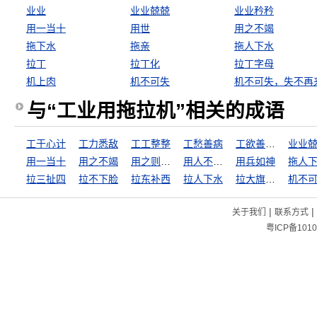
业业
业业兢兢
业业矜矜
用一当十
用世
用之不竭
拖下水
拖亲
拖人下水
拉丁
拉丁化
拉丁字母
机上肉
机不可失
机不可失，失不再
与“工业用拖拉机”相关的成语
工于心计
工力悉敌
工工整整
工愁善病
工欲善其事，必先利其器
业业
用一当十
用之不竭
用之则行，舍之则藏
用人不疑，疑人不用
用兵如神
拖人
拉三扯四
拉不下脸
拉东补西
拉人下水
拉大旗作虎皮
机不
|
|
关于我们
联系方式
粤ICP备1010