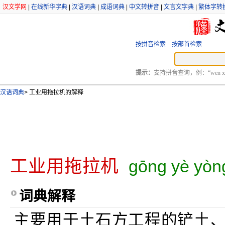
汉文学网
|
在线新华字典
|
汉语词典
|
成语词典
|
中文转拼音
|
文言文字典
|
繁体字转
按拼音检索
按部首检索
提示：
支持拼音查询，例：“wen xu
汉语词典
>
工业用拖拉机的解释
工业用拖拉机
gōng yè yòng 
词典解释
主要用于土石方工程的铲土