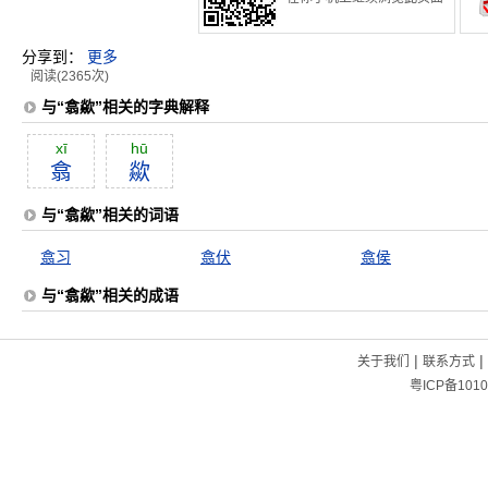
分享到：
更多
阅读(2365次)
与“翕歘”相关的字典解释
xī
hū
翕
歘
与“翕歘”相关的词语
翕习
翕伏
翕侯
与“翕歘”相关的成语
|
|
关于我们
联系方式
粤ICP备1010