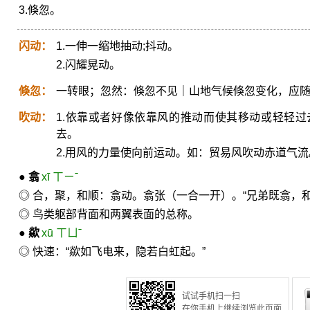
3.倏忽。
闪动：
1.一伸一缩地抽动;抖动。
2.闪耀晃动。
倏忽：
一转眼；忽然：倏忽不见｜山地气候倏忽变化，应
吹动：
1.依靠或者好像依靠风的推动而使其移动或轻轻
去。
2.用风的力量使向前运动。如：贸易风吹动赤道气流
●
翕
xī ㄒㄧˉ
◎ 合，聚，和顺：翕动。翕张（一合一开）。“兄弟既翕，
◎ 鸟类躯部背面和两翼表面的总称。
●
歘
xū ㄒㄩˉ
◎ 快速：“歘如飞电来，隐若白虹起。”
试试手机扫一扫
在你手机上继续浏览此页面