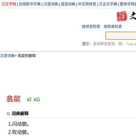
汉文学网
|
在线新华字典
|
汉语词典
|
成语词典
|
中文转拼音
|
文言文字典
|
繁体字转
按拼音检索
按部首检索
提示：
支持拼音查询，例：“wen xu
汉语词典
>
翕歘的解释
翕歘
xī xū
词典解释
1.闪动貌。
2.吹动貌。