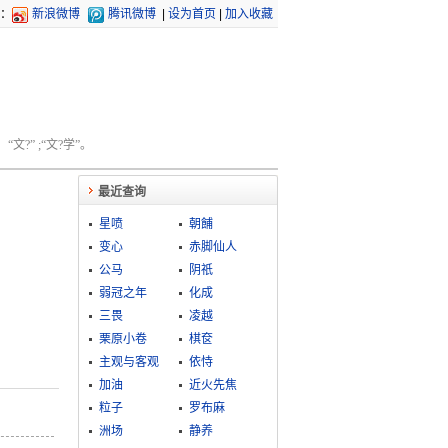
：
新浪微博
腾讯微博
|
设为首页
|
加入收藏
文?” ;“文?学”。
最近查询
星喷
朝餔
变心
赤脚仙人
公马
阴祇
弱冠之年
化成
三畏
凌越
栗原小卷
棋奁
主观与客观
依恃
加油
近火先焦
粒子
罗布麻
洲场
静养