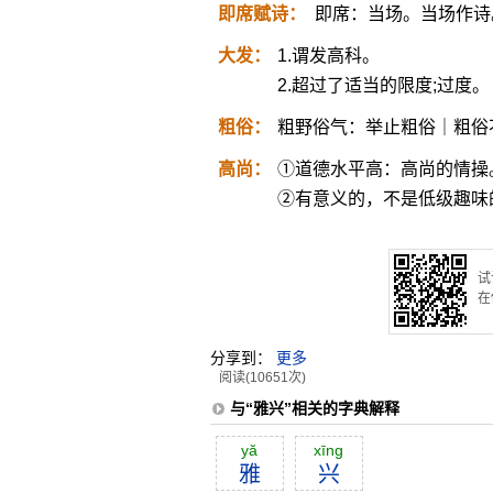
即席赋诗：
即席：当场。当场作诗
大发：
1.谓发高科。
2.超过了适当的限度;过度。
粗俗：
粗野俗气：举止粗俗｜粗俗
高尚：
①道德水平高：高尚的情操
②有意义的，不是低级趣味
试
在
分享到：
更多
阅读(10651次)
与“雅兴”相关的字典解释
yă
xīng
雅
兴