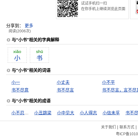
试试手机扫一扫
在你手机上继续浏览此页面
分享到：
更多
阅读(2006次)
与“小书”相关的字典解释
xiăo
shū
小
书
与“小书”相关的词语
小一
小丈夫
小不平
书不尽意
书不尽言
书不尽言，言不尽
与“小书”相关的成语
小不忍则乱大谋
小丑跳梁
小中见大
小人得志
小信未孚
书不
|
|
关于我们
联系方式
粤ICP备1010