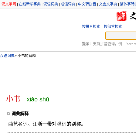
汉文学网
|
在线新华字典
|
汉语词典
|
成语词典
|
中文转拼音
|
文言文字典
|
繁体字转
按拼音检索
按部首检索
提示：
支持拼音查询，例：“wen xu
汉语词典
>
小书的解释
小书
xiǎo shū
词典解释
曲艺名词。江浙一带对弹词的别称。