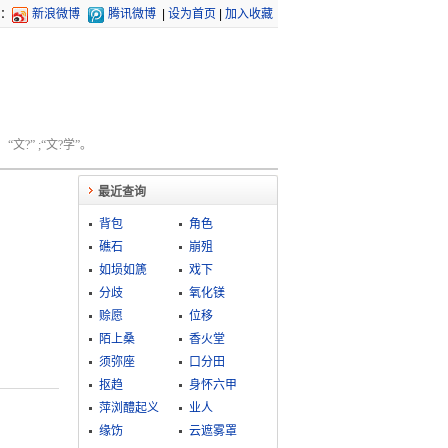
：
新浪微博
腾讯微博
|
设为首页
|
加入收藏
文?” ;“文?学”。
最近查询
背包
角色
礁石
崩殂
如埙如篪
戏下
分歧
氧化镁
赊愿
位移
陌上桑
香火堂
须弥座
口分田
抠趋
身怀六甲
萍浏醴起义
业人
缘饬
云遮雾罩