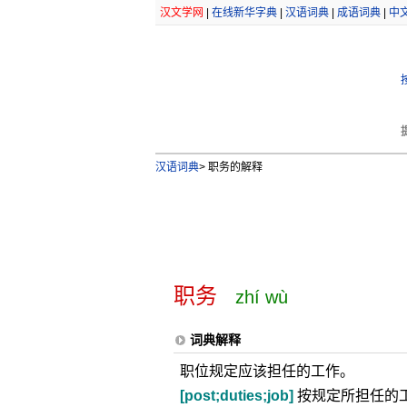
汉文学网
|
在线新华字典
|
汉语词典
|
成语词典
|
中
汉语词典
>
职务的解释
职务
zhí wù
词典解释
职位规定应该担任的工作。
[post;duties;job]
按规定所担任的