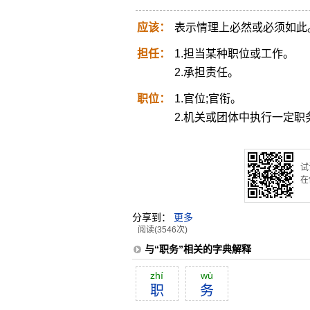
应该：
表示情理上必然或必须如此
担任：
1.担当某种职位或工作。
2.承担责任。
职位：
1.官位;官衔。
2.机关或团体中执行一定职
试
在
分享到：
更多
阅读(3546次)
与“职务”相关的字典解释
zhí
wù
职
务