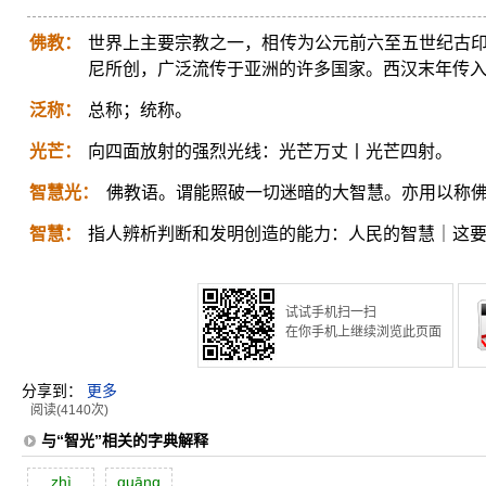
佛教：
世界上主要宗教之一，相传为公元前六至五世纪古印
尼所创，广泛流传于亚洲的许多国家。西汉末年传
泛称：
总称；统称。
光芒：
向四面放射的强烈光线：光芒万丈丨光芒四射。
智慧光：
佛教语。谓能照破一切迷暗的大智慧。亦用以称
智慧：
指人辨析判断和发明创造的能力：人民的智慧｜这
试试手机扫一扫
在你手机上继续浏览此页面
分享到：
更多
阅读(4140次)
与“智光”相关的字典解释
zhì
guāng