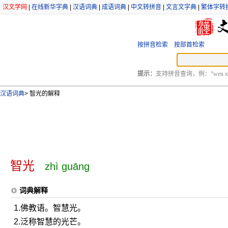
汉文学网
|
在线新华字典
|
汉语词典
|
成语词典
|
中文转拼音
|
文言文字典
|
繁体字转
按拼音检索
按部首检索
提示：
支持拼音查询，例：“wen xu
汉语词典
>
智光的解释
智光
zhì guāng
词典解释
1.佛教语。智慧光。
2.泛称智慧的光芒。