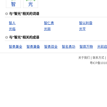
智
光
与“智光”相关的词语
智人
智仁勇
智以利昏
光临
光丽
光亨
与“智光”相关的成语
智勇兼全
智勇兼备
智勇双全
智名勇功
智周万物
光前
|
|
关于我们
联系方式
粤ICP备1010