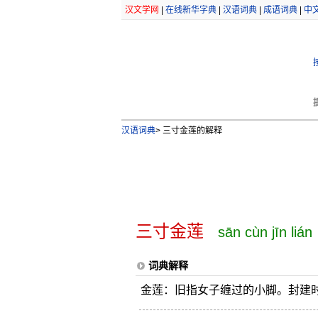
汉文学网
|
在线新华字典
|
汉语词典
|
成语词典
|
中
汉语词典
>
三寸金莲的解释
三寸金莲
sān cùn jīn lián
词典解释
金莲：旧指女子缠过的小脚。封建