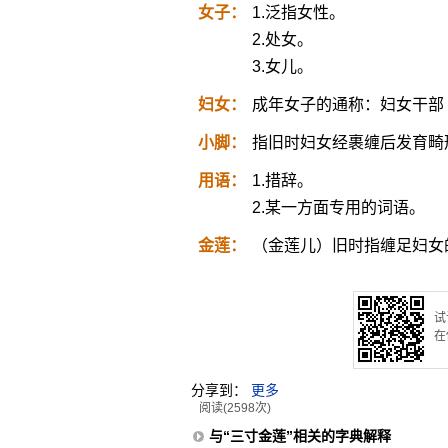
女子：
1.泛指女性。
2.处女。
3.女儿。
妇女：
成年女子的通称：妇女干部
小脚：
指旧时妇女经裹缠后发育畸
用语：
1.措辞。
2.某一方面专用的词语。
金莲：
（金莲儿）旧时指缠足妇女
试
在
分享到：
更多
阅读(2598次)
与“三寸金莲”相关的字典解释