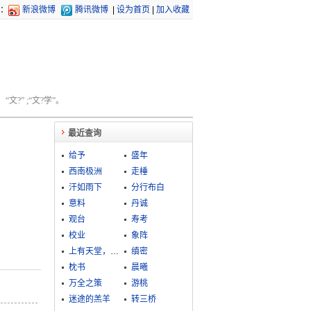
：
新浪微博
腾讯微博
|
设为首页
|
加入收藏
文?” ;“文?学”。
最近查询
给予
盛年
西南极洲
走棰
汗如雨下
分行布白
意料
丹诚
观台
寿考
校业
象阵
上有天堂，下有苏杭
缜密
枕书
晨曦
万全之策
游桃
迷途的羔羊
转三桥