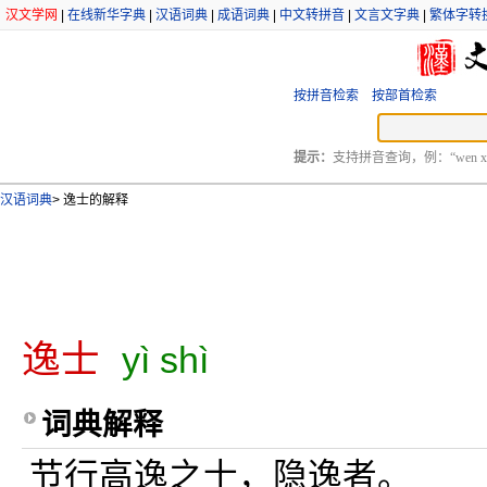
汉文学网
|
在线新华字典
|
汉语词典
|
成语词典
|
中文转拼音
|
文言文字典
|
繁体字转
按拼音检索
按部首检索
提示：
支持拼音查询，例：“wen xu
汉语词典
>
逸士的解释
逸士
yì shì
词典解释
节行高逸之士，隐逸者。