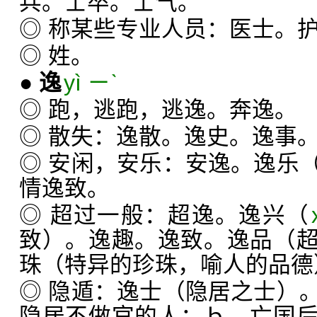
兵。士卒。士气。
◎ 称某些专业人员：医士。
◎ 姓。
●
逸
yì ㄧˋ
◎ 跑，逃跑，逃逸。奔逸。
◎ 散失：逸散。逸史。逸事
◎ 安闲，安乐：安逸。逸乐
情逸致。
◎ 超过一般：超逸。逸兴（
致）。逸趣。逸致。逸品（
珠（特异的珍珠，喻人的品德
◎ 隐遁：逸士（隐居之士）
隐居不做官的人；ｂ．亡国