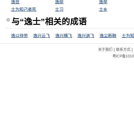
逸世
逸丽
逸举
士为知己者死
士习
士乡
与“逸士”相关的成语
逸以待劳
逸兴云飞
逸兴横飞
逸兴遄飞
逸尘断鞅
|
|
关于我们
联系方式
粤ICP备1010