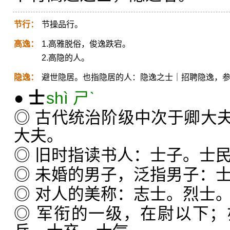
节行：
节操品行。
高逸：
1.高雅脱俗，俊逸跌宕。
2.高隐的人。
隐逸：
避世隐居。也指隐居的人：隐逸之士｜招聘隐逸，
●
士
shì ㄕˋ
◎ 古代统治阶级中次于卿大
大夫。
◎ 旧时指读书人：士子。士
◎ 未婚的男子，泛指男子：
◎ 对人的美称：志士。烈士
◎ 军衔的一级，在尉以下