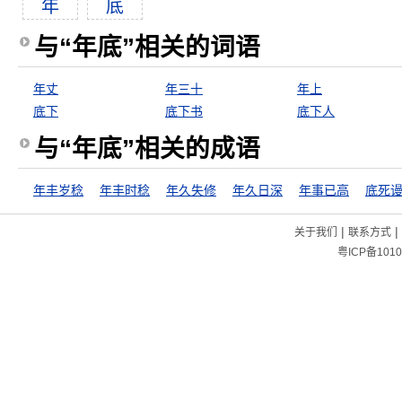
年
底
与“年底”相关的词语
年丈
年三十
年上
底下
底下书
底下人
与“年底”相关的成语
年丰岁稔
年丰时稔
年久失修
年久日深
年事已高
底死
|
|
关于我们
联系方式
粤ICP备1010