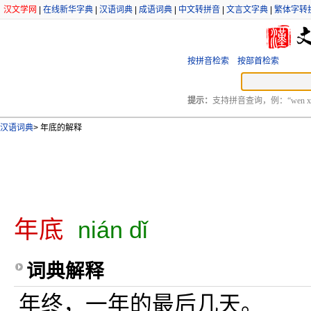
汉文学网
|
在线新华字典
|
汉语词典
|
成语词典
|
中文转拼音
|
文言文字典
|
繁体字转
按拼音检索
按部首检索
提示：
支持拼音查询，例：“wen xu
汉语词典
>
年底的解释
年底
nián dǐ
词典解释
年终，一年的最后几天。