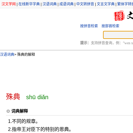
汉文学网
|
在线新华字典
|
汉语词典
|
成语词典
|
中文转拼音
|
文言文字典
|
繁体字转
按拼音检索
按部首检索
提示：
支持拼音查询，例：“wen xu
汉语词典
>
殊典的解释
殊典
shū diǎn
词典解释
1.不同的规章。
2.指帝王对臣下的特别的恩典。