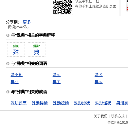
试试手机扫一扫
在你手机上继续浏览此页面
分享到：
更多
阅读(2542次)
与“殊典”相关的字典解释
shū
diăn
殊
典
与“殊典”相关的词语
殊不知
殊丽
殊乡
典业
典主
典丽
与“殊典”相关的成语
殊功劲节
殊勋异绩
殊勋茂绩
殊形妙状
殊形怪状
典册
|
|
关于我们
联系方式
粤ICP备1010