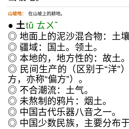
山坡地：
在山坡上的耕地。
●
土
tǔ ㄊㄨˇ
◎ 地面上的泥沙混合物：土
◎ 疆域：国土。领土。
◎ 本地的，地方性的：故土
◎ 民间生产的（区别于“洋”
方，亦称“偏方”）。
◎ 不合潮流：土气。
◎ 未熬制的鸦片：烟土。
◎ 中国古代乐器八音之一。
◎ 中国少数民族，主要分布