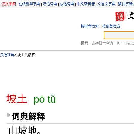
汉文学网
|
在线新华字典
|
汉语词典
|
成语词典
|
中文转拼音
|
文言文字典
|
繁体字转
按拼音检索
按部首检索
提示：
支持拼音查询，例：“wen xu
汉语词典
>
坡土的解释
坡土
pō tǔ
词典解释
山坡地。