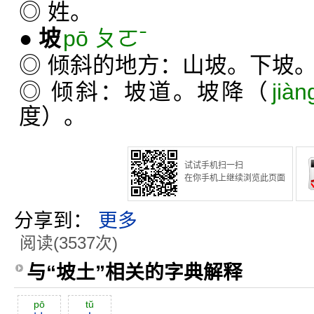
◎ 姓。
●
坡
pō ㄆㄛˉ
◎ 倾斜的地方：山坡。下坡
◎ 倾斜：坡道。坡降（
jià
度）。
试试手机扫一扫
在你手机上继续浏览此页面
分享到：
更多
阅读(3537次)
与“坡土”相关的字典解释
pō
tŭ