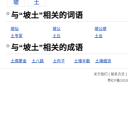
坡
土
与“坡土”相关的词语
坡仙
坡公
坡公堤
土专家
土丘
土业
与“坡土”相关的成语
土偶蒙金
土八路
土包子
土埋半截
土壤细流
|
|
关于我们
联系方式
粤ICP备1010