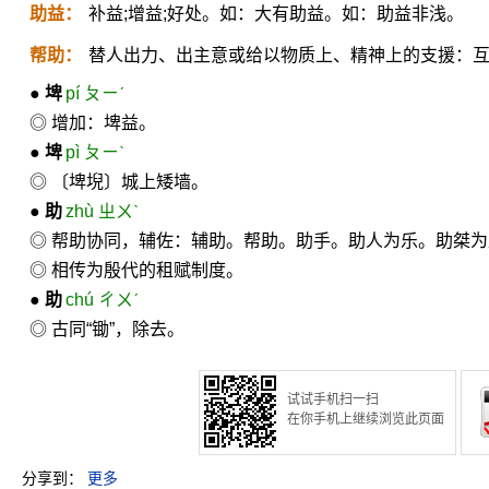
助益：
补益;增益;好处。如：大有助益。如：助益非浅。
帮助：
替人出力、出主意或给以物质上、精神上的支援：
●
埤
pí ㄆㄧˊ
◎ 增加：埤益。
●
埤
pì ㄆㄧˋ
◎ 〔埤堄〕城上矮墙。
●
助
zhù ㄓㄨˋ
◎ 帮助协同，辅佐：辅助。帮助。助手。助人为乐。助桀
◎ 相传为殷代的租赋制度。
●
助
chú ㄔㄨˊ
◎ 古同“锄”，除去。
试试手机扫一扫
在你手机上继续浏览此页面
分享到：
更多