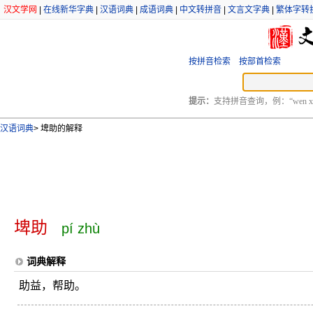
汉文学网
|
在线新华字典
|
汉语词典
|
成语词典
|
中文转拼音
|
文言文字典
|
繁体字转
按拼音检索
按部首检索
提示：
支持拼音查询，例：“wen xu
汉语词典
>
埤助的解释
埤助
pí zhù
词典解释
助益，帮助。