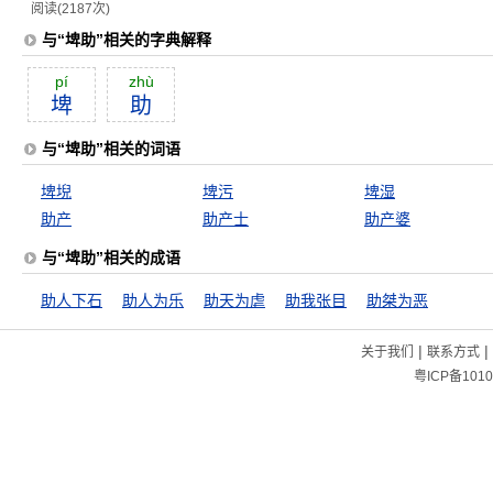
阅读(2187次)
与“埤助”相关的字典解释
pí
zhù
埤
助
与“埤助”相关的词语
埤堄
埤污
埤湿
助产
助产士
助产婆
与“埤助”相关的成语
助人下石
助人为乐
助天为虐
助我张目
助桀为恶
|
|
关于我们
联系方式
粤ICP备1010