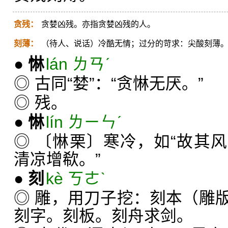
贪残：
贪婪凶残。亦指贪婪凶残的人。
刻薄：
（待人、说话）冷酷无情；过分的苛求：尖酸刻薄
●
惏
lán ㄌㄢˊ
◎ 古同“婪”：“贪惏无厌。”
◎ 残。
●
惏
lín ㄌㄧㄣˊ
◎ 〔惏栗〕寒冷，如“故其
清凉增欷。”
●
刻
kè ㄎㄜˋ
◎ 雕，用刀子挖：刻本（雕
刻字。刻板。刻舟求剑。