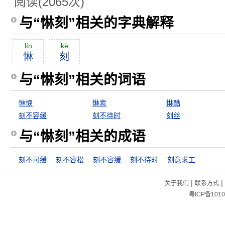
阅读(2065次)
与“惏刻”相关的字典解释
lín
kè
惏
刻
与“惏刻”相关的词语
惏悷
惏索
惏酷
刻不容缓
刻不待时
刻丝
与“惏刻”相关的成语
刻不可缓
刻不容松
刻不容缓
刻不待时
刻意求工
|
|
关于我们
联系方式
粤ICP备1010