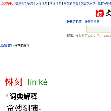
汉文学网
|
在线新华字典
|
汉语词典
|
成语词典
|
中文转拼音
|
文言文字典
|
繁体字转
按拼音检索
按部首检索
提示：
支持拼音查询，例：“wen xu
汉语词典
>
惏刻的解释
惏刻
lín kè
词典解释
贪残刻薄。