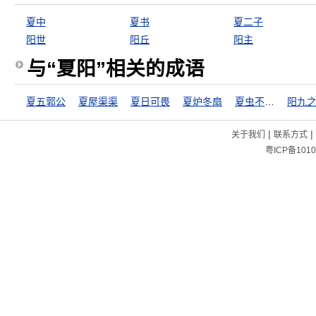
夏中
夏书
夏二子
阳世
阳丘
阳主
与“夏阳”相关的成语
夏五郭公
夏屋渠渠
夏日可畏
夏炉冬扇
夏虫不可以语冰
阳九
|
|
关于我们
联系方式
粤ICP备1010