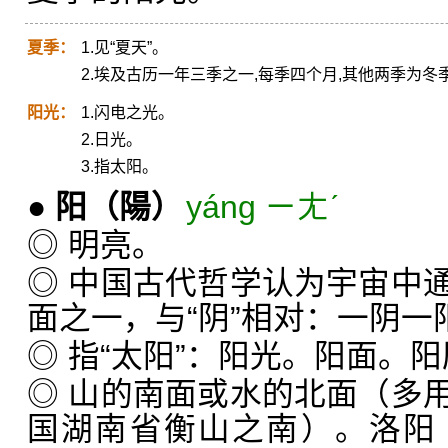
夏季：
1.见“夏天”。
2.埃及古历一年三季之一,每季四个月,其他两季为冬
阳光：
1.闪电之光。
2.日光。
3.指太阳。
●
阳
（陽）
yáng ㄧㄤˊ
◎ 明亮。
◎ 中国古代哲学认为宇宙中
面之一，与“阴”相对：一阴
◎ 指“太阳”：阳光。阳面。
◎ 山的南面或水的北面（多
国湖南省衡山之南）。洛阳