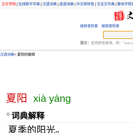
汉文学网
|
在线新华字典
|
汉语词典
|
成语词典
|
中文转拼音
|
文言文字典
|
繁体字转
按拼音检索
按部首检索
提示：
支持拼音查询，例：“wen xu
汉语词典
>
夏阳的解释
夏阳
xià yáng
词典解释
夏季的阳光。