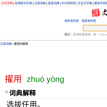
汉文学网
|
在线新华字典
|
汉语词典
|
成语词典
|
中文转拼音
|
文言文字典
|
繁体字转
按拼音检索
按部首检索
提示：
支持拼音查询，例：“wen xu
汉语词典
>
擢用的解释
擢用
zhuó yòng
词典解释
选拔任用。