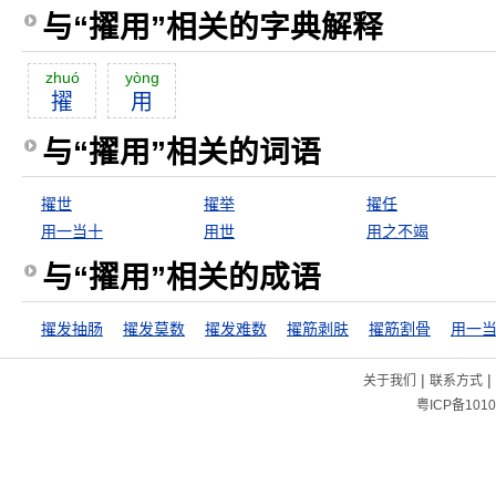
与“擢用”相关的字典解释
zhuó
yòng
擢
用
与“擢用”相关的词语
擢世
擢举
擢任
用一当十
用世
用之不竭
与“擢用”相关的成语
擢发抽肠
擢发莫数
擢发难数
擢筋剥肤
擢筋割骨
用一
|
|
关于我们
联系方式
粤ICP备1010