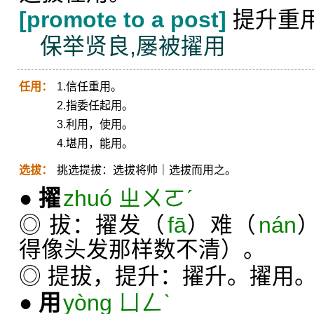
[promote to a post]
提升重
保举贤良,屡被擢用
任用：
1.信任重用。
2.指委任起用。
3.利用，使用。
4.堪用，能用。
选拔：
挑选提拔：选拔将帅｜选拔而用之。
●
擢
zhuó ㄓㄨㄛˊ
◎ 拔：擢发（
fā
）难（
nán
得像头发那样数不清）。
◎ 提拔，提升：擢升。擢用
●
用
yòng ㄩㄥˋ