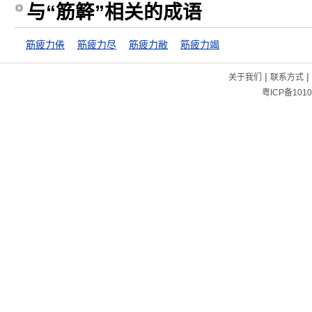
与“筋簳”相关的成语
筋疲力倦
筋疲力尽
筋疲力敝
筋疲力竭
|
|
关于我们
联系方式
粤ICP备1010