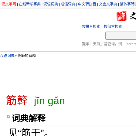
汉文学网
|
在线新华字典
|
汉语词典
|
成语词典
|
中文转拼音
|
文言文字典
|
繁体字转
按拼音检索
按部首检索
提示：
支持拼音查询，例：“wen xu
汉语词典
>
筋簳的解释
筋簳
jīn gǎn
词典解释
见“筋干”。