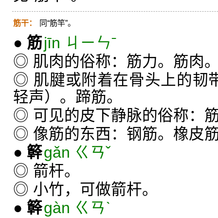
筋干：
同“筋竿”。
●
筋
jīn ㄐㄧㄣˉ
◎ 肌肉的俗称：筋力。筋肉
◎ 肌腱或附着在骨头上的韧带
轻声）。蹄筋。
◎ 可见的皮下静脉的俗称：
◎ 像筋的东西：钢筋。橡皮
●
簳
gǎn ㄍㄢˇ
◎ 箭杆。
◎ 小竹，可做箭杆。
●
簳
gàn ㄍㄢˋ