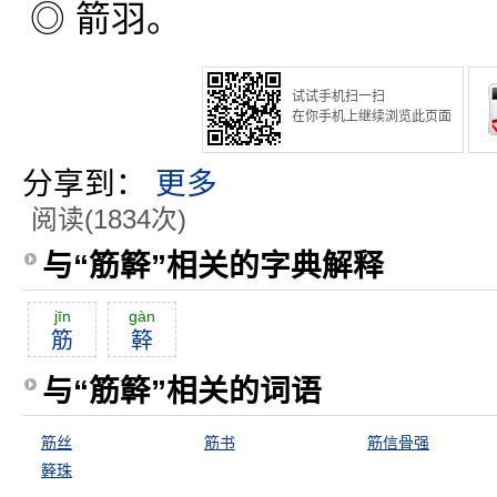
◎ 箭羽。
试试手机扫一扫
在你手机上继续浏览此页面
分享到：
更多
阅读(1834次)
与“筋簳”相关的字典解释
jīn
gàn
筋
簳
与“筋簳”相关的词语
筋丝
筋书
筋信骨强
簳珠