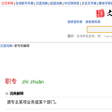
汉文学网
|
在线新华字典
|
汉语词典
|
成语词典
|
中文转拼音
|
文言文字典
|
繁体字转
按拼音检索
按部首检索
提示：
支持拼音查询，例：“wen xu
汉语词典
>
职专的解释
职专
zhí zhuān
词典解释
谓专主某项业务或某个部门。