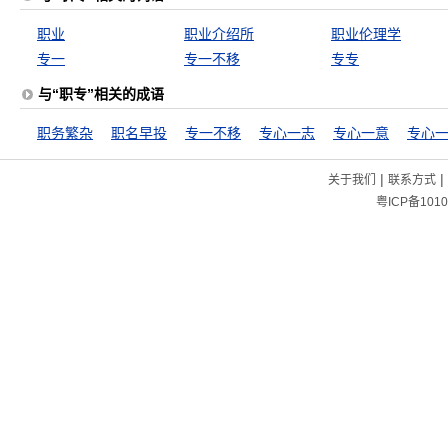
职业
职业介绍所
职业伦理学
专一
专一不移
专专
与“职专”相关的成语
职务繁杂
职名早投
专一不移
专心一志
专心一意
专心
|
|
关于我们
联系方式
粤ICP备1010