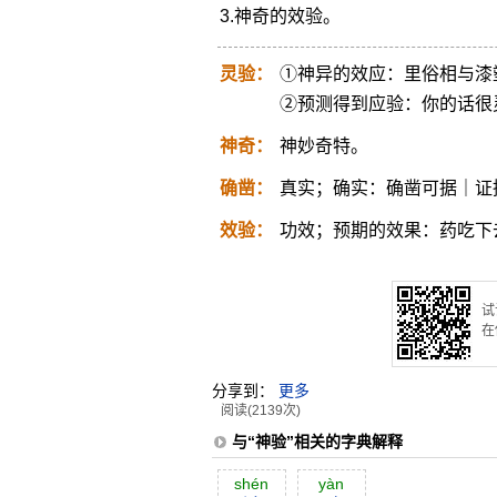
3.神奇的效验。
灵验：
①神异的效应：里俗相与漆
②预测得到应验：你的话很
神奇：
神妙奇特。
确凿：
真实；确实：确凿可据｜证
效验：
功效；预期的效果：药吃下
试
在
分享到：
更多
阅读(2139次)
与“神验”相关的字典解释
shén
yàn