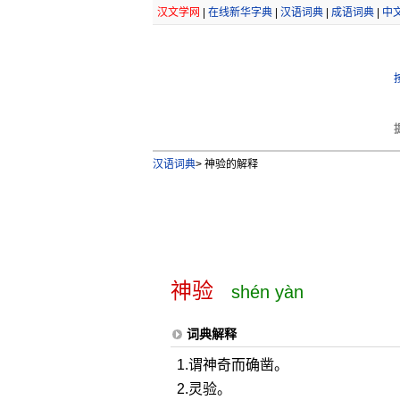
汉文学网
|
在线新华字典
|
汉语词典
|
成语词典
|
中
汉语词典
>
神验的解释
神验
shén yàn
词典解释
1.谓神奇而确凿。
2.灵验。