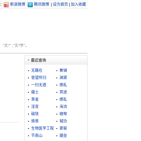
：
新浪微博
腾讯微博
|
设为首页
|
加入收藏
文?” ;“文?学”。
最近查询
无藉在
鮝铺
誉望所归
渊黛
一扫无遗
撩乱
疆土
冥途
青雀
缭乱
淫音
海流
磁铁
踏弩
焕景
瑊玏
生物医学工程
窦窖
节南山
疆垒