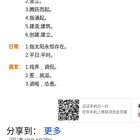
2.竖立。
3.腾跃而起。
4.指涌起。
5.建造;建筑。
6.创建;建立。
日常：
1.指太阳永恒存在。
2.平日;平时。
调发：
1.戏弄﹐调侃。
2.惹﹐挑逗。
3.调唆﹐怂恿。
试试手机扫一扫
在你手机上继续浏览此页面
分享到：
更多