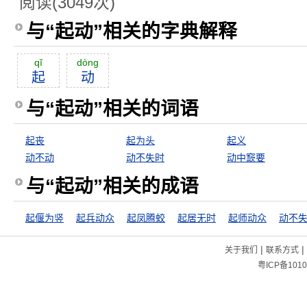
阅读(3049次)
与“起动”相关的字典解释
qĭ
dòng
起
动
与“起动”相关的词语
起丧
起为头
起义
动不动
动不失时
动中窾要
与“起动”相关的成语
起偃为竖
起兵动众
起凤腾蛟
起居无时
起师动众
动不
|
|
关于我们
联系方式
粤ICP备1010