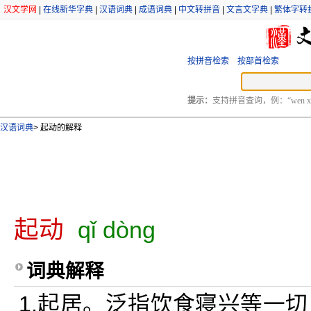
汉文学网
|
在线新华字典
|
汉语词典
|
成语词典
|
中文转拼音
|
文言文字典
|
繁体字转
按拼音检索
按部首检索
提示：
支持拼音查询，例：“wen xu
汉语词典
>
起动的解释
起动
qǐ dòng
词典解释
1.起居。泛指饮食寝兴等一切