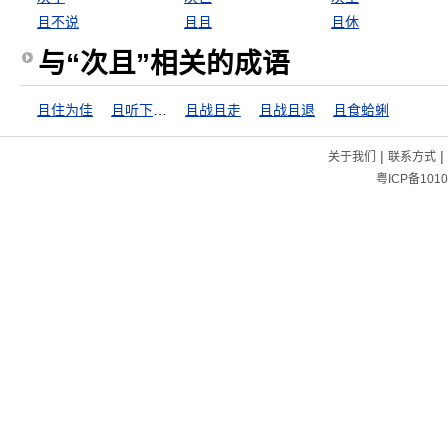
且不说
且且
且休
与“次且”相关的成语
且住为佳
且听下回分解
且战且走
且战且退
且食蛤蜊
|
|
关于我们
联系方式
粤ICP备1010