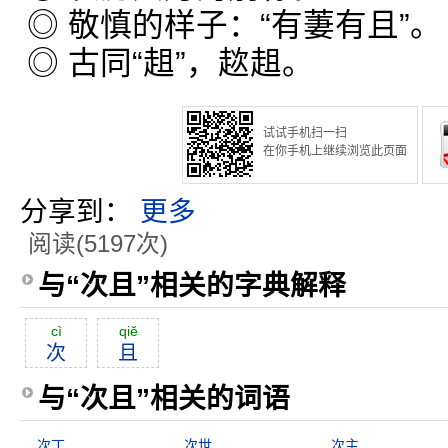
◎ 敬慎的样子：“有萋有且”。
◎ 古同“趄”，趑趄。
试试手机扫一扫
在你手机上继续浏览此页面
分享到：
更多
阅读(5197次)
与“次且”相关的字典解释
cì
qiĕ
次
且
与“次且”相关的词语
次丁
次世
次主