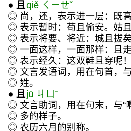
●
且
qiě ㄑㄧㄝˇ
◎ 尚，还，表示进一层：既
◎ 表示暂时：苟且偷安。姑
◎ 表示将要、将近：城且拔
◎ 一面这样，一面那样：且
◎ 表示经久：这双鞋且穿呢
◎ 文言发语词，用在句首，与
◎ 姓。
●
且
jū ㄐㄩˉ
◎ 文言助词，用在句末，与“
◎ 多的样子。
◎ 农历六月的别称。