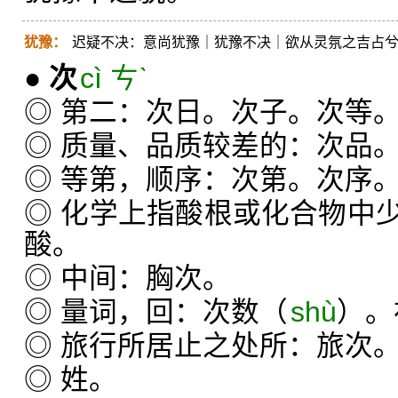
犹豫：
迟疑不决：意尚犹豫｜犹豫不决｜欲从灵氛之吉占
●
次
cì ㄘˋ
◎ 第二：次日。次子。次等
◎ 质量、品质较差的：次品
◎ 等第，顺序：次第。次序
◎ 化学上指酸根或化合物中
酸。
◎ 中间：胸次。
◎ 量词，回：次数（
shù
）。
◎ 旅行所居止之处所：旅次
◎ 姓。