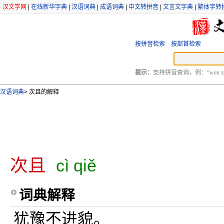
汉文学网
|
在线新华字典
|
汉语词典
|
成语词典
|
中文转拼音
|
文言文字典
|
繁体字转
按拼音检索
按部首检索
提示：
支持拼音查询，例：“wen xu
汉语词典
>
次且的解释
次且
cì qiě
词典解释
犹豫不进貌。