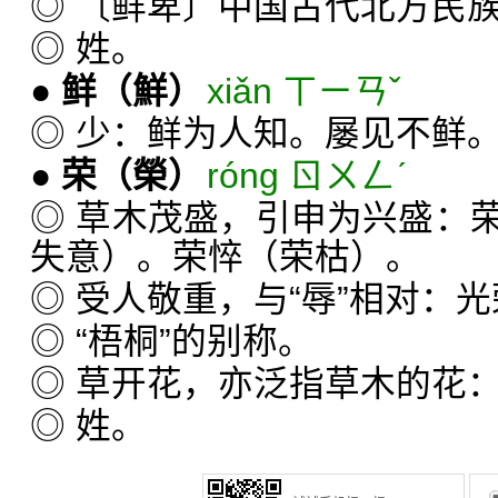
◎ 〔鲜卑〕中国古代北方民
◎ 姓。
●
鲜
（鮮）
xiǎn ㄒㄧㄢˇ
◎ 少：鲜为人知。屡见不鲜
●
荣
（榮）
róng ㄖㄨㄥˊ
◎ 草木茂盛，引申为兴盛：
失意）。荣悴（荣枯）。
◎ 受人敬重，与“辱”相对：
◎ “梧桐”的别称。
◎ 草开花，亦泛指草木的花
◎ 姓。