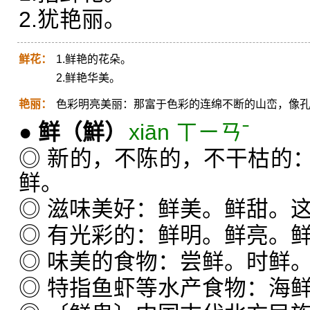
2.犹艳丽。
鲜花：
1.鲜艳的花朵。
2.鲜艳华美。
艳丽：
色彩明亮美丽：那富于色彩的连绵不断的山峦，像
●
鲜
（鮮）
xiān ㄒㄧㄢˉ
◎ 新的，不陈的，不干枯的
鲜。
◎ 滋味美好：鲜美。鲜甜。
◎ 有光彩的：鲜明。鲜亮。
◎ 味美的食物：尝鲜。时鲜
◎ 特指鱼虾等水产食物：海