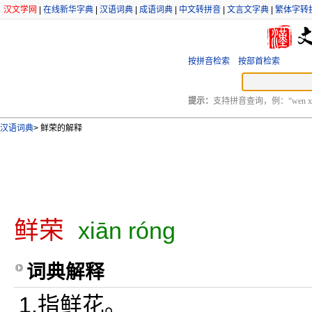
汉文学网
|
在线新华字典
|
汉语词典
|
成语词典
|
中文转拼音
|
文言文字典
|
繁体字转
按拼音检索
按部首检索
提示：
支持拼音查询，例：“wen xu
汉语词典
>
鲜荣的解释
鲜荣
xiān róng
词典解释
1.指鲜花。