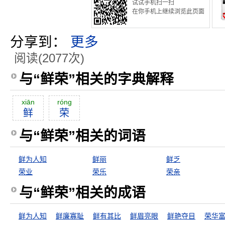
试试手机扫一扫
在你手机上继续浏览此页面
分享到：
更多
阅读(2077次)
与“鲜荣”相关的字典解释
xiān
róng
鲜
荣
与“鲜荣”相关的词语
鲜为人知
鲜丽
鲜乏
荣业
荣乐
荣亲
与“鲜荣”相关的成语
鲜为人知
鲜廉寡耻
鲜有其比
鲜眉亮眼
鲜艳夺目
荣华