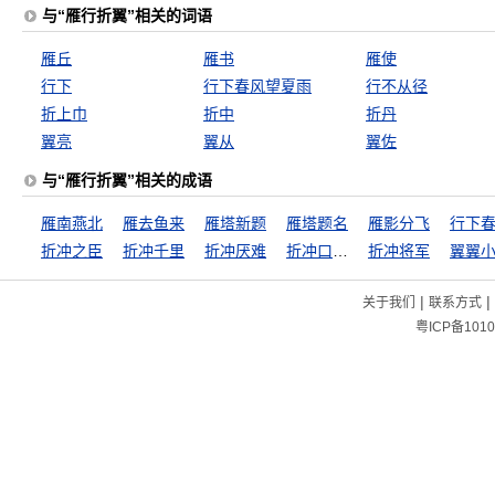
与“雁行折翼”相关的词语
雁丘
雁书
雁使
行下
行下春风望夏雨
行不从径
折上巾
折中
折丹
翼亮
翼从
翼佐
与“雁行折翼”相关的成语
雁南燕北
雁去鱼来
雁塔新题
雁塔题名
雁影分飞
折冲之臣
折冲千里
折冲厌难
折冲口舌之间
折冲将军
翼翼
|
|
关于我们
联系方式
粤ICP备1010