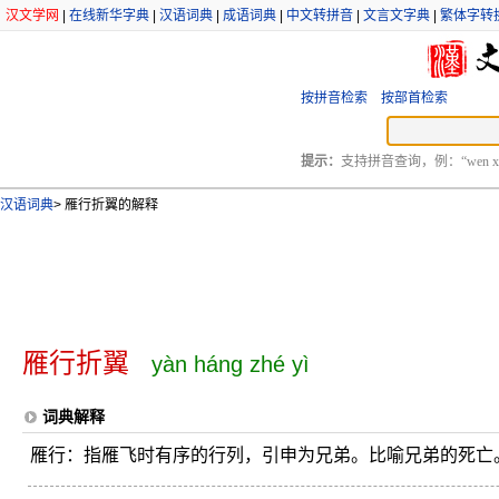
汉文学网
|
在线新华字典
|
汉语词典
|
成语词典
|
中文转拼音
|
文言文字典
|
繁体字转
按拼音检索
按部首检索
提示：
支持拼音查询，例：“wen xu
汉语词典
>
雁行折翼的解释
雁行折翼
yàn háng zhé yì
词典解释
雁行：指雁飞时有序的行列，引申为兄弟。比喻兄弟的死亡