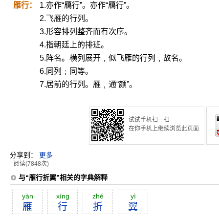
雁行：
1.亦作“鴈行”。亦作“鴈行”。
2.飞雁的行列。
3.形容排列整齐而有次序。
4.指朝廷上的排班。
5.阵名。横列展开﹐似飞雁的行列﹐故名。
6.同列﹔同等。
7.居前的行列。雁﹐通“颜”。
试试手机扫一扫
在你手机上继续浏览此页面
分享到：
更多
阅读(7848次)
与“雁行折翼”相关的字典解释
yàn
xíng
zhé
yì
雁
行
折
翼