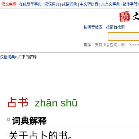
汉文学网
|
在线新华字典
|
汉语词典
|
成语词典
|
中文转拼音
|
文言文字典
|
繁体字转
按拼音检索
按部首检索
提示：
支持拼音查询，例：“wen xu
汉语词典
>
占书的解释
占书
zhān shū
词典解释
关于占卜的书。