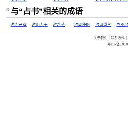
与“占书”相关的成语
占为己有
占山为王
占着茅坑不拉屎
占风使帆
占风望气
书不
|
|
关于我们
联系方式
粤ICP备1010