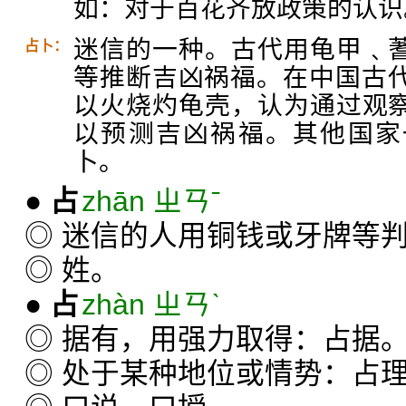
如：对于百花齐放政策的认识
迷信的一种。古代用龟甲﹑
占卜：
等推断吉凶祸福。在中国古代，
以火烧灼龟壳，认为通过观
以预测吉凶祸福。其他国家
卜。
●
占
zhān ㄓㄢˉ
◎ 迷信的人用铜钱或牙牌等
◎ 姓。
●
占
zhàn ㄓㄢˋ
◎ 据有，用强力取得：占据
◎ 处于某种地位或情势：占