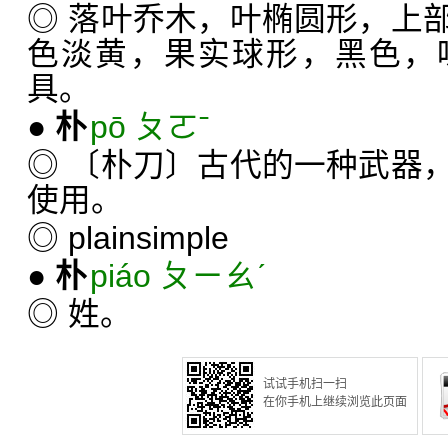
◎ 落叶乔木，叶椭圆形，上
色淡黄，果实球形，黑色，
具。
●
朴
pō ㄆㄛˉ
◎ 〔朴刀〕古代的一种武器
使用。
◎ plain
simple
●
朴
piáo ㄆㄧㄠˊ
◎ 姓。
试试手机扫一扫
在你手机上继续浏览此页面