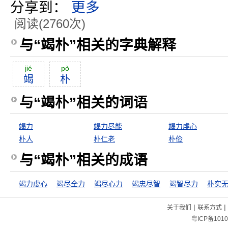
分享到：
更多
阅读(2760次)
与“竭朴”相关的字典解释
jié
pò
竭
朴
与“竭朴”相关的词语
竭力
竭力尽能
竭力虔心
朴人
朴仁老
朴俭
与“竭朴”相关的成语
竭力虔心
竭尽全力
竭尽心力
竭忠尽智
竭智尽力
朴实
|
|
关于我们
联系方式
粤ICP备1010