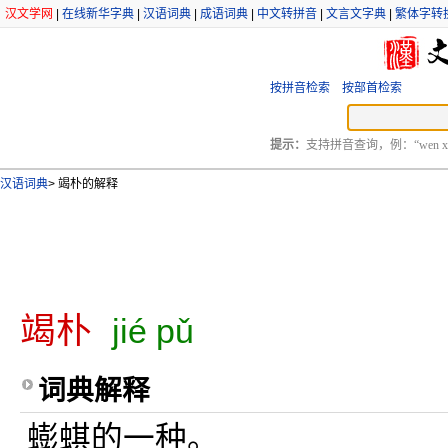
汉文学网
|
在线新华字典
|
汉语词典
|
成语词典
|
中文转拼音
|
文言文字典
|
繁体字转
按拼音检索
按部首检索
提示：
支持拼音查询，例：“wen xu
汉语词典
>
竭朴的解释
竭朴
jié pǔ
词典解释
蟛蜞的一种。