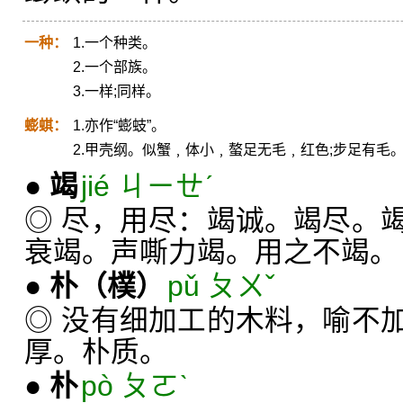
一种：
1.一个种类。
2.一个部族。
3.一样;同样。
蟛蜞：
1.亦作“蟛蚑”。
2.甲壳纲。似蟹﹐体小﹐螯足无毛﹐红色;步足有毛
●
竭
jié ㄐㄧㄝˊ
◎ 尽，用尽：竭诚。竭尽。
衰竭。声嘶力竭。用之不竭。
●
朴
（樸）
pǔ ㄆㄨˇ
◎ 没有细加工的木料，喻不
厚。朴质。
●
朴
pò ㄆㄛˋ