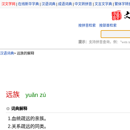
汉文学网
|
在线新华字典
|
汉语词典
|
成语词典
|
中文转拼音
|
文言文字典
|
繁体字转
按拼音检索
按部首检索
提示：
支持拼音查询，例：“wen xu
汉语词典
>
远族的解释
远族
yuǎn zú
词典解释
1.血统疏远的亲族。
2.关系疏远的同类。