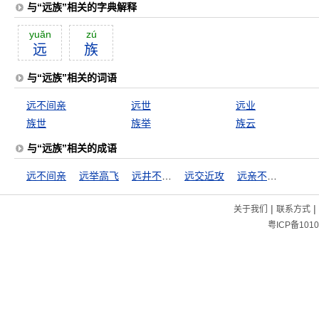
与“远族”相关的字典解释
yuăn
zú
远
族
与“远族”相关的词语
远不间亲
远世
远业
族世
族举
族云
与“远族”相关的成语
远不间亲
远举高飞
远井不解近渴
远交近攻
远亲不如近邻
|
|
关于我们
联系方式
粤ICP备1010