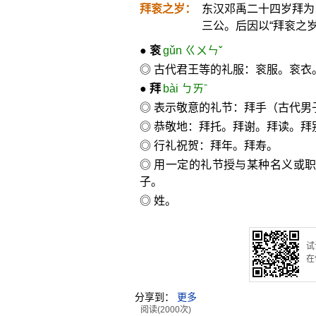
拜衮之岁：
东汉邓禹二十四岁拜为
三公。后因以“拜衮之
●
衮
gǔn ㄍㄨㄣˇ
◎ 古代君王等的礼服：衮服。衮衣
●
拜
bài ㄅㄞˉ
◎ 表示敬意的礼节：拜手（古代男
◎ 恭敬地：拜托。拜谢。拜读。拜别
◎ 行礼祝贺：拜年。拜寿。
◎ 用一定的礼节授与某种名义或
子。
◎ 姓。
试
在
分享到：
更多
阅读(2000次)