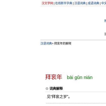
汉文学网
|
在线新华字典
|
汉语词典
|
成语词典
|
中
汉语词典
>
拜衮年的解释
拜衮年
bài gǔn nián
词典解释
见“拜衮之岁”。