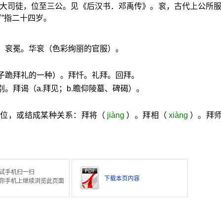
大司徒，位至三公。见《后汉书．邓禹传》。衮，古代上公所
岁”指二十四岁。
。衮冕。华衮（色彩绚丽的官服）。
子跪拜礼的一种）。拜忏。礼拜。回拜。
。拜谒（a.拜见；b.瞻仰陵墓、碑碣）。
职位，或结成某种关系：拜将（
jiàng
）。拜相（
xiàng
）。拜
试手机扫一扫
下载本页内容
你手机上继续浏览此页面