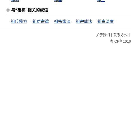
与“祖祢”相关的成语
祖传秘方
祖功宗德
祖宗家法
祖宗成法
祖宗法度
|
|
关于我们
联系方式
粤ICP备1010