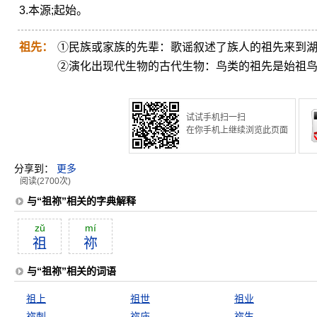
3.本源;起始。
祖先：
①民族或家族的先辈：歌谣叙述了族人的祖先来到
②演化出现代生物的古代生物：鸟类的祖先是始祖
试试手机扫一扫
在你手机上继续浏览此页面
分享到：
更多
阅读(2700次)
与“祖祢”相关的字典解释
zŭ
mí
祖
祢
与“祖祢”相关的词语
祖上
祖世
祖业
祢刺
祢庙
祢生