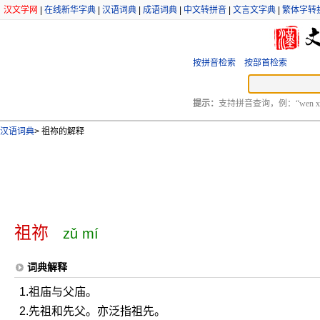
汉文学网
|
在线新华字典
|
汉语词典
|
成语词典
|
中文转拼音
|
文言文字典
|
繁体字转
按拼音检索
按部首检索
提示：
支持拼音查询，例：“wen xu
汉语词典
>
祖祢的解释
祖祢
zǔ mí
词典解释
1.祖庙与父庙。
2.先祖和先父。亦泛指祖先。