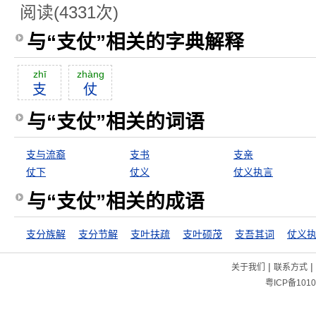
阅读(4331次)
与“支仗”相关的字典解释
zhī
zhàng
支
仗
与“支仗”相关的词语
支与流裔
支书
支亲
仗下
仗义
仗义执言
与“支仗”相关的成语
支分族解
支分节解
支叶扶疏
支叶硕茂
支吾其词
仗义
|
|
关于我们
联系方式
粤ICP备1010