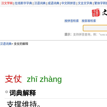
汉文学网
|
在线新华字典
|
汉语词典
|
成语词典
|
中文转拼音
|
文言文字典
|
繁体字转
按拼音检索
按部首检索
提示：
支持拼音查询，例：“wen xu
汉语词典
>
支仗的解释
支仗
zhī zhàng
词典解释
支撑维持。