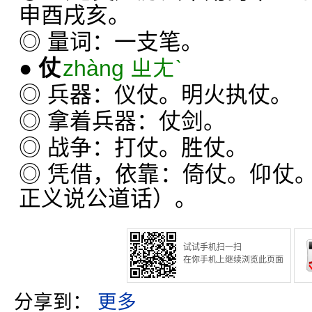
申酉戌亥。
◎ 量词：一支笔。
●
仗
zhàng ㄓㄤˋ
◎ 兵器：仪仗。明火执仗。
◎ 拿着兵器：仗剑。
◎ 战争：打仗。胜仗。
◎ 凭借，依靠：倚仗。仰仗
正义说公道话）。
试试手机扫一扫
在你手机上继续浏览此页面
分享到：
更多