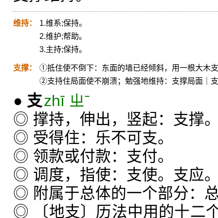
维持：
1.维系;保持。
2.维护;帮助。
3.主持;保持。
支撑：
①抵住使不倒下：东面的墙已经倾斜，用一根大木
②支持住局面使不崩溃；勉强地维持：支撑局面｜
●
支
zhī ㄓˉ
◎ 撑持，伸出，竖起：支撑
◎ 受得住：乐不可支。
◎ 领款或付款：支付。
◎ 调度，指使：支使。支应
◎ 附属于总体的一个部分：
◎ 〔地支〕历法中用的十二