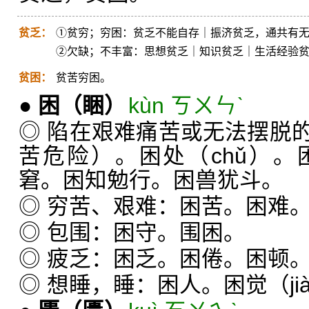
贫乏：
①贫穷；穷困：贫乏不能自存｜振济贫乏，通共有
②欠缺；不丰富：思想贫乏｜知识贫乏｜生活经验
贫困：
贫苦穷困。
●
困
（睏）
kùn ㄎㄨㄣˋ
◎ 陷在艰难痛苦或无法摆脱
苦危险）。困处（chǔ）
窘。困知勉行。困兽犹斗。
◎ 穷苦、艰难：困苦。困难
◎ 包围：困守。围困。
◎ 疲乏：困乏。困倦。困顿
◎ 想睡，睡：困人。困觉（ji