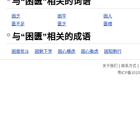
与“困匮”相关的词语
困乏
困亨
困人
匮不足
匮乏
匮喂
与“困匮”相关的成语
困兽犹斗
困勉下学
困心横虑
困心衡虑
困知勉行
|
|
关于我们
联系方式
粤ICP备1010