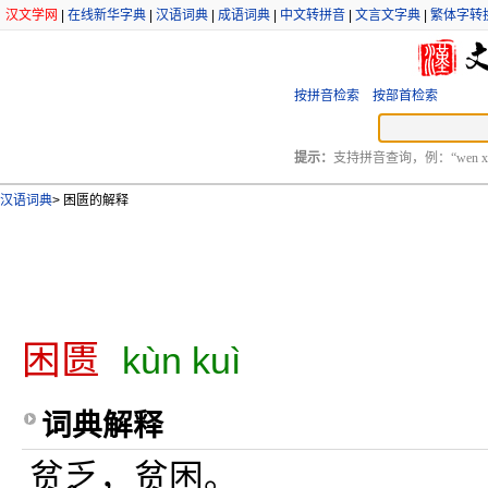
汉文学网
|
在线新华字典
|
汉语词典
|
成语词典
|
中文转拼音
|
文言文字典
|
繁体字转
按拼音检索
按部首检索
提示：
支持拼音查询，例：“wen xu
汉语词典
>
困匮的解释
困匮
kùn kuì
词典解释
贫乏，贫困。