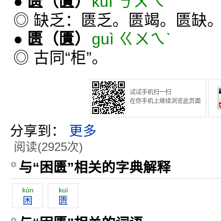
●
匮
（匱）
kuì ㄎㄨㄟˋ
◎ 缺乏：匮乏。匮竭。匮缺
●
匮
（匱）
guì ㄍㄨㄟˋ
◎ 古同“柜”。
试试手机扫一扫
在你手机上继续浏览此页面
分享到：
更多
阅读(2925次)
与“困匮”相关的字典解释
kùn
kuì
困
匮