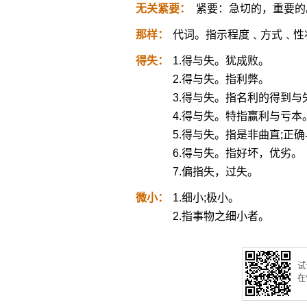
无关紧要：
紧要：急切的，重要的
那样：
代词。指示程度﹑方式﹑性
得失：
1.得与失。犹成败。
2.得与失。指利弊。
3.得与失。指名利的得到与
4.得与失。特指赢利与亏本
5.得与失。指是非曲直;正
6.得与失。指好坏，优劣。
7.偏指失，过失。
微小：
1.细小;极小。
2.指事物之细小者。
试
在