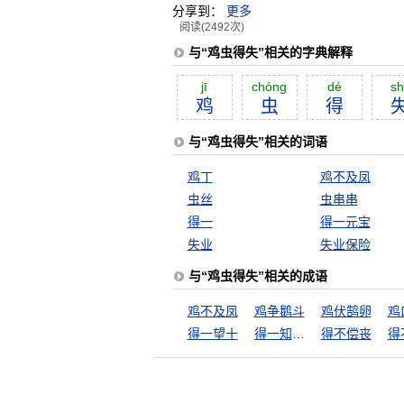
分享到：
更多
阅读(2492次)
与“鸡虫得失”相关的字典解释
jī
chóng
dé
sh
鸡
虫
得
与“鸡虫得失”相关的词语
鸡丁
鸡不及凤
虫丝
虫串串
得一
得一元宝
失业
失业保险
与“鸡虫得失”相关的成语
鸡不及凤
鸡争鹅斗
鸡伏鹄卵
鸡
得一望十
得一知己，死可无恨
得不偿丧
得