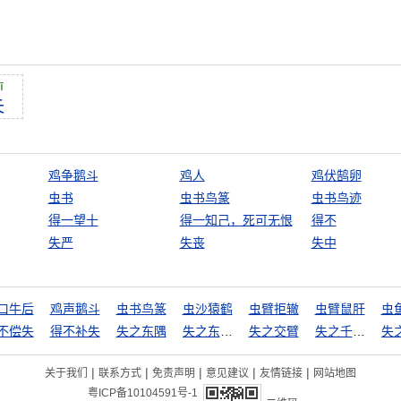
ī
失
鸡争鹅斗
鸡人
鸡伏鹄卵
虫书
虫书鸟篆
虫书鸟迹
得一望十
得一知己，死可无恨
得不
失严
失丧
失中
口牛后
鸡声鹅斗
虫书鸟篆
虫沙猿鹤
虫臂拒辙
虫臂鼠肝
虫
不偿失
得不补失
失之东隅
失之东隅，收之桑榆
失之交臂
失之千里，差若毫厘
|
|
|
|
|
关于我们
联系方式
免责声明
意见建议
友情链接
网站地图
粤ICP备10104591号-1