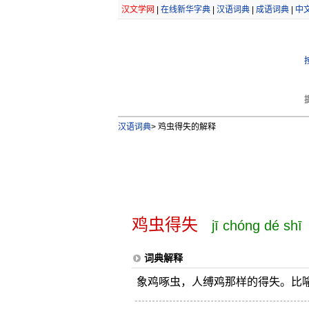
汉文学网
|
在线新华字典
|
汉语词典
|
成语词典
|
中
汉语词典
>
鸡虫得失的解释
鸡虫得失
jī chóng dé shī
词典解释
象鸡啄虫，人缚鸡那样的得失。比