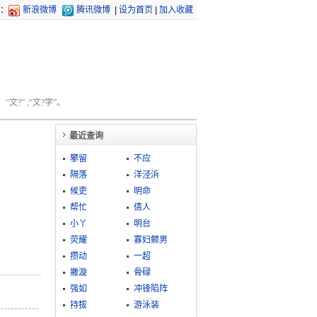
：
新浪微博
腾讯微博
|
设为首页
|
加入收藏
文?” ;“文?学”。
最近查询
攀留
不应
隔落
洋泾浜
候吏
明命
帮忙
倩人
小丫
明台
荧耀
寡妇鳏男
攒动
一超
撇漩
骨碌
强如
冲锋陷阵
持拔
游泳装