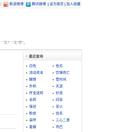
：
新浪微博
腾讯微博
|
设为首页
|
加入收藏
文?” ;“文?学”。
最近查询
白色
伧劣
流动资本
饮弹而亡
雠憾
登时间
外积
天涯
怀宝迷邦
妙音
余烬
闷苦
徯径
澎汃
粉皮
挂名
枭呼
三心二意
羞赧
鸡巴