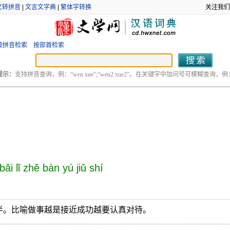
文转拼音
|
文言文字典
|
繁体字转换
关注我们
按拼音检索
按部首检索
提示：
支持拼音查询，例：“wen xue”;“wen2 xue2”。在关键字中加问号可模糊查询，例：“
bǎi lǐ zhě bàn yú jiǔ shí
半。比喻做事越是接近成功越要认真对待。