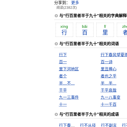
分享到：
更多
阅读(2382次)
与“行百里者半于九十”相关的字典解释
xíng
băi
lĭ
zh
行
百
里
与“行百里者半于九十”相关的词语
行下
行下春风望夏
百一
百一诗
里下河地区
里丑捧心
者个
者也之乎
半…不…
半…半…
于乎
于乎哀哉
九一三事件
九一八事变
十一
十一千百
与“行百里者半于九十”相关的成语
行下春风望夏雨
行不从径
行不副言
行