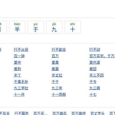
ĕ
bàn
yú
jiŭ
shí
者
半
于
九
十
雨
行不从径
行不副言
行不动
百一钟
百万
百万买宅，千万
里中
里乘
里也波
者别
者嚣
者回
半丁
半丈红
半三不四
于事无补
于于
于今
九三学社
九三年
九三鼎
十一月
十一而税
十七
不及言
行不履危
百万买宅，千万买邻
百万雄兵
百万雄师
百丈竿头
百