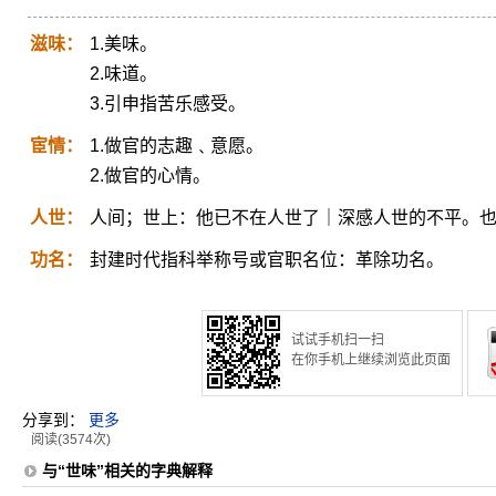
滋味：
1.美味。
2.味道。
3.引申指苦乐感受。
宦情：
1.做官的志趣﹑意愿。
2.做官的心情。
人世：
人间；世上：他已不在人世了｜深感人世的不平。
功名：
封建时代指科举称号或官职名位：革除功名。
试试手机扫一扫
在你手机上继续浏览此页面
分享到：
更多
阅读(3574次)
与“世味”相关的字典解释