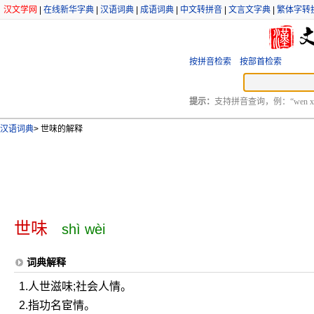
汉文学网
|
在线新华字典
|
汉语词典
|
成语词典
|
中文转拼音
|
文言文字典
|
繁体字转
按拼音检索
按部首检索
提示：
支持拼音查询，例：“wen xu
汉语词典
>
世味的解释
世味
shì wèi
词典解释
1.人世滋味;社会人情。
2.指功名宦情。