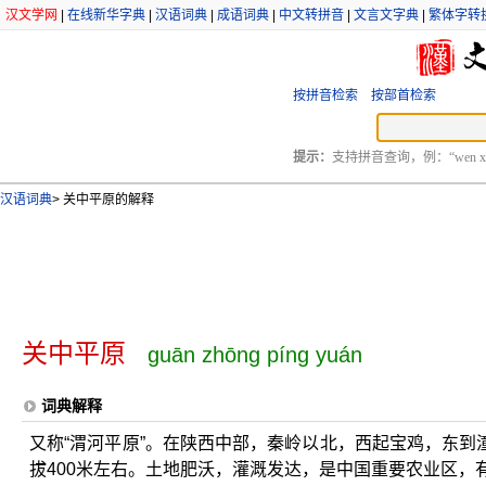
汉文学网
|
在线新华字典
|
汉语词典
|
成语词典
|
中文转拼音
|
文言文字典
|
繁体字转
按拼音检索
按部首检索
提示：
支持拼音查询，例：“wen xu
汉语词典
>
关中平原的解释
关中平原
guān zhōng píng yuán
词典解释
又称“渭河平原”。在陕西中部，秦岭以北，西起宝鸡，东
拔400米左右。土地肥沃，灌溉发达，是中国重要农业区，有