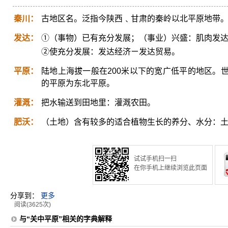
秦川：
古地区名。泛指今陕西﹑甘肃的秦岭以北平原地带
发达：
①（事物）已有充分发展；（事业）兴盛：肌肉发
②使充分发展：发达经济ㄧ发达贸易。
平原：
陆地上海拔一般在200米以下的宽广低平的地区。
的平原为东北平原。
灌溉：
把水输送到田地里：灌溉农田。
肥沃：
（土地）含有较多的适合植物生长的养分、水分：
试试手机扫一扫
在你手机上继续浏览此页面
分享到：
更多
阅读(3625次)
与“关中平原”相关的字典解释