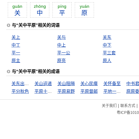
guān
zhōng
píng
yuán
关
中
平
原
与“关中平原”相关的词语
关上
关与
关东
中丁
中上
中下
平一
平一公
平三套
原主
原亮
原人
与“关中平原”相关的成语
关东出相，关西出将
关山迢递
关山阻隔
关心民瘼
关怀备至
中书
平分秋色
平原十日饮
平原易野
平原督邮
平地一声雷
原原
|
|
关于我们
联系方式
粤ICP备1010