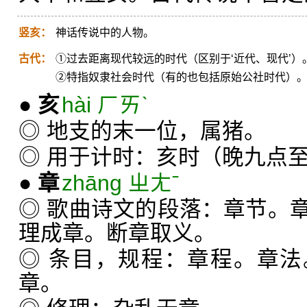
竖亥：
神话传说中的人物。
古代：
①过去距离现代较远的时代（区别于‘近代、现代’）
②特指奴隶社会时代（有的也包括原始公社时代）
●
亥
hài ㄏㄞˋ
◎ 地支的末一位，属猪。
◎ 用于计时：亥时（晚九点
●
章
zhāng ㄓㄤˉ
◎ 歌曲诗文的段落：章节。
理成章。断章取义。
◎ 条目，规程：章程。章
章。