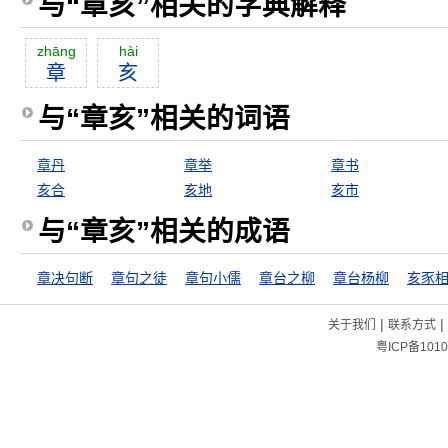
与“章亥”相关的字典解释
zhāng
hài
章
亥
与“章亥”相关的词语
章丹
章举
章书
亥合
亥地
亥市
与“章亥”相关的成语
章决句断
章句之徒
章句小儒
章台之柳
章台杨柳
亥豕
|
|
关于我们
联系方式
粤ICP备1010