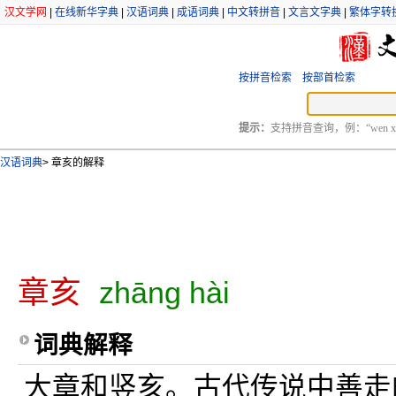
汉文学网
|
在线新华字典
|
汉语词典
|
成语词典
|
中文转拼音
|
文言文字典
|
繁体字转
按拼音检索
按部首检索
提示：
支持拼音查询，例：“wen xu
汉语词典
>
章亥的解释
章亥
zhāng hài
词典解释
大章和竖亥。古代传说中善走